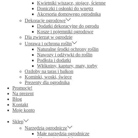
Kwietniki wiszące, stojące, ścienne
Doniczki i osłonki do wnętrz
Akcesoria domowego ogrodnika
Dekoracje ogrodowe
Dodatki dekoracyjne do ogrodu
Kosze i pojemniki ogrodowe
Dla zwierząt w ogrodzie
Uprawa i ochrona roślin
Naturalne środki ochrony roślin
Nawozy i odżywki do roślin
Podłoża i dodatki
Włókniny, kaptury, maty, torby
Ozdoby na taras i balkon
Kominki, woski, świece
Prezenty dla ogrodnika
Promocje!
Na prezent
Blog
Kontakt
Moje konto
Sklep
Narzędzia ogrodnicze
Małe narzędzia ogrodnicze