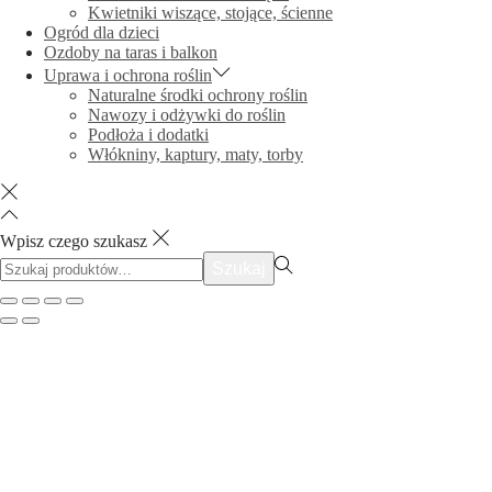
Kwietniki wiszące, stojące, ścienne
Ogród dla dzieci
Ozdoby na taras i balkon
Uprawa i ochrona roślin
Naturalne środki ochrony roślin
Nawozy i odżywki do roślin
Podłoża i dodatki
Włókniny, kaptury, maty, torby
Wpisz czego szukasz
Szukać:>
Szukaj