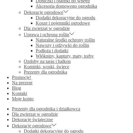
Doniczki i osłonki do wnętrz
Akcesoria domowego ogrodnika
Dekoracje ogrodowe
Dodatki dekoracyjne do ogrodu
Kosze i pojemniki ogrodowe
Dla zwierząt w ogrodzie
Uprawa i ochrona roślin
Naturalne środki ochrony roślin
Nawozy i odżywki do roślin
Podłoża i dodatki
Włókniny, kaptury, maty, torby
Ozdoby na taras i balkon
Kominki, woski, świece
Prezenty dla ogrodnika
Promocje!
Na prezent
Blog
Kontakt
Moje konto
Prezenty dla ogrodnika i działkowca
Dla zwierząt w ogrodzie
Dekoracje świąteczne
Dekoracje ogrodowe
Dodatki dekoracyjne do ogrodu