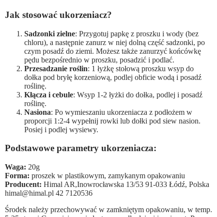
Jak stosować ukorzeniacz?
Sadzonki zielne
: Przygotuj papkę z proszku i wody (bez
chloru), a następnie zanurz w niej dolną część sadzonki, po
czym posadź do ziemi. Możesz także zanurzyć końcówkę
pędu bezpośrednio w proszku, posadzić i podlać.
Przesadzanie roślin
: 1 łyżkę stołową proszku wsyp do
dołka pod bryłę korzeniową, podlej obficie wodą i posadź
roślinę.
Kłącza i cebule
: Wsyp 1-2 łyżki do dołka, podlej i posadź
roślinę.
Nasiona
: Po wymieszaniu ukorzeniacza z podłożem w
proporcji 1:2-4 wypełnij rowki lub dołki pod siew nasion.
Posiej i podlej wysiewy.
Podstawowe parametry ukorzeniacza:
Waga:
20g
Forma:
proszek w plastikowym, zamykanym opakowaniu
Producent:
Himal AR,Inowrocławska 13/53 91-033 Łódź, Polska
himal@himal.pl 42 7120536
Środek należy przechowywać w zamkniętym opakowaniu, w temp.