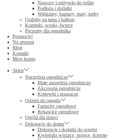
Nawozy i odżywki do roślin
Podłoża i dodatki
Włókniny, kaptury, maty, torby
Ozdoby na taras i balkon
Kominki, woski, świece
Prezenty dla ogrodnika
Promocje!
Na prezent
Blog
Kontakt
Moje konto
Sklep
Narzędzia ogrodnicze
Małe narzędzia ogrodnicze
Akcesoria ogrodnicze
Konewki i zraszacze
Odzież do ogrodu
Fartuchy ogrodowe
Rękawice ogrodowe
Ogród dla dzieci
Dekoracje do domu
Dekoracje i dodatki do wnętrz
Kwietniki wiszące, stojące, ścienne