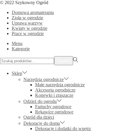
© 2022 Szykowny Ogród
na
na
Facebooku
Instagramie
Domowa aromaterapia
Zioła w ogrodzie
Uprawa warzyw
Kwiaty w ogrodzie
Prace w ogrodzie
Menu
Kategorie
Szukać:>
Szukaj
Sklep
Narzędzia ogrodnicze
Małe narzędzia ogrodnicze
Akcesoria ogrodnicze
Konewki i zraszacze
Odzież do ogrodu
Fartuchy ogrodowe
Rękawice ogrodowe
Ogród dla dzieci
Dekoracje do domu
Dekoracje i dodatki do wnętrz