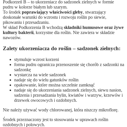
Podkorzeń B – to ukorzeniacz do sadzonek zielnych w formie
pudru w kolorze białym lub szarym.
To środek
poprawiający właściwości gleby
, stwarzający
doskonałe warunki do wzrostu i rozwoju roślin po siewie,
pikowaniu i przesadzaniu.
W skład Podkorzenia B wchodzą
składniki humusowe oraz żywe
kultury bakterii
, korzystne dla roślin. Nie zawiera w składzie
nawozów.
Zalety ukorzeniacza do roślin – sadzonek zielnych:
stymuluje wzrost korzeni
forma pudru ogranicza przenoszenie się chorób z sadzonki na
sadzonkę
wystarcza na wiele sadzonek
nadaje się do wielu gatunków roślin
opakowanie, które można szczelnie zamknąć
nadaje się do ukorzeniania sadzonek zielnych, siewu nasion,
sadzenia i przesadzania bylin, kwiatów i warzyw, krzewów i
drzewek owocowych i ozdobnych.
Nie należy używać wody chlorowanej, która niszczy mikroflorę.
Środek przeznaczony jest to stosowania w uprawach roślin
ozdobnych i polowych.