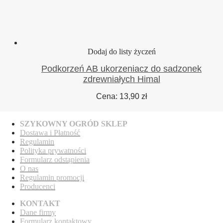
Dodaj do listy życzeń
Podkorzeń AB ukorzeniacz do sadzonek
zdrewniałych Himal
Cena:
13,90
zł
SZYKOWNY OGRÓD SKLEP
Dostawa
i Płatność
Regulamin
Polityka prywatności
Formularz odstąpienia
O nas
Regulamin promocji
Producenci
KONTAKT
Dane firmy
Formularz kontaktowy