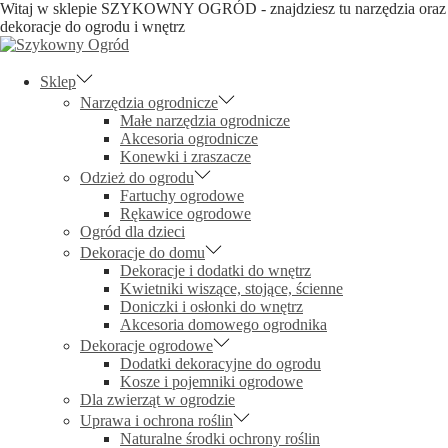
Witaj w sklepie SZYKOWNY OGRÓD - znajdziesz tu narzędzia oraz
dekoracje do ogrodu i wnętrz
Skip
Skip
to
to
navigation
content
Sklep
Narzędzia ogrodnicze
Małe narzędzia ogrodnicze
Akcesoria ogrodnicze
Konewki i zraszacze
Odzież do ogrodu
Fartuchy ogrodowe
Rękawice ogrodowe
Ogród dla dzieci
Dekoracje do domu
Dekoracje i dodatki do wnętrz
Kwietniki wiszące, stojące, ścienne
Doniczki i osłonki do wnętrz
Akcesoria domowego ogrodnika
Dekoracje ogrodowe
Dodatki dekoracyjne do ogrodu
Kosze i pojemniki ogrodowe
Dla zwierząt w ogrodzie
Uprawa i ochrona roślin
Naturalne środki ochrony roślin