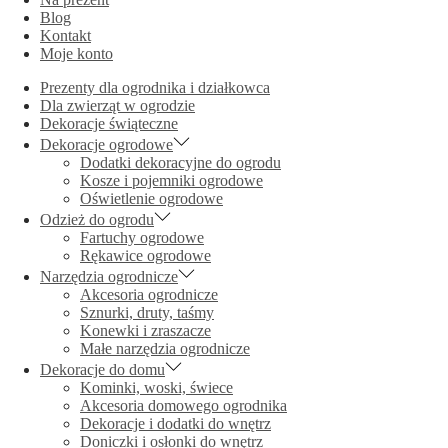
Blog
Kontakt
Moje konto
Prezenty dla ogrodnika i działkowca
Dla zwierząt w ogrodzie
Dekoracje świąteczne
Dekoracje ogrodowe
Dodatki dekoracyjne do ogrodu
Kosze i pojemniki ogrodowe
Oświetlenie ogrodowe
Odzież do ogrodu
Fartuchy ogrodowe
Rękawice ogrodowe
Narzędzia ogrodnicze
Akcesoria ogrodnicze
Sznurki, druty, taśmy
Konewki i zraszacze
Małe narzędzia ogrodnicze
Dekoracje do domu
Kominki, woski, świece
Akcesoria domowego ogrodnika
Dekoracje i dodatki do wnętrz
Doniczki i osłonki do wnętrz