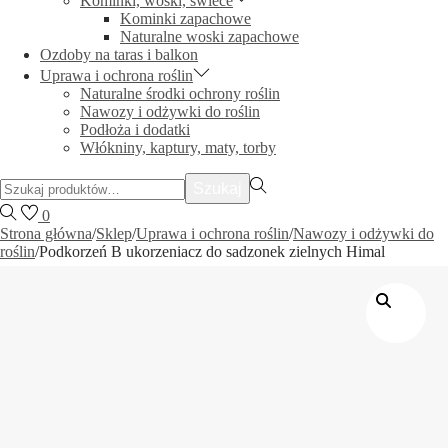
Kominki, woski, świece
Kominki zapachowe
Naturalne woski zapachowe
Ozdoby na taras i balkon
Uprawa i ochrona roślin
Naturalne środki ochrony roślin
Nawozy i odżywki do roślin
Podłoża i dodatki
Włókniny, kaptury, maty, torby
Szukać:>
Szukaj
0
Strona główna
/
Sklep
/
Uprawa i ochrona roślin
/
Nawozy i odżywki do
roślin
/
Podkorzeń B ukorzeniacz do sadzonek zielnych Himal