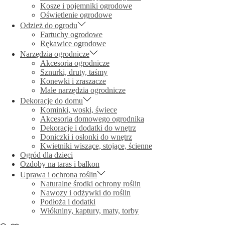
Kosze i pojemniki ogrodowe
Oświetlenie ogrodowe
Odzież do ogrodu
Fartuchy ogrodowe
Rękawice ogrodowe
Narzędzia ogrodnicze
Akcesoria ogrodnicze
Sznurki, druty, taśmy
Konewki i zraszacze
Małe narzędzia ogrodnicze
Dekoracje do domu
Kominki, woski, świece
Akcesoria domowego ogrodnika
Dekoracje i dodatki do wnętrz
Doniczki i osłonki do wnętrz
Kwietniki wiszące, stojące, ścienne
Ogród dla dzieci
Ozdoby na taras i balkon
Uprawa i ochrona roślin
Naturalne środki ochrony roślin
Nawozy i odżywki do roślin
Podłoża i dodatki
Włókniny, kaptury, maty, torby