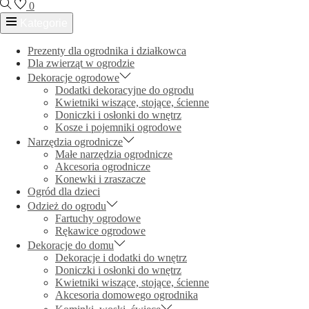
0
Kategorie
Prezenty dla ogrodnika i działkowca
Dla zwierząt w ogrodzie
Dekoracje ogrodowe
Dodatki dekoracyjne do ogrodu
Kwietniki wiszące, stojące, ścienne
Doniczki i osłonki do wnętrz
Kosze i pojemniki ogrodowe
Narzędzia ogrodnicze
Małe narzędzia ogrodnicze
Akcesoria ogrodnicze
Konewki i zraszacze
Ogród dla dzieci
Odzież do ogrodu
Fartuchy ogrodowe
Rękawice ogrodowe
Dekoracje do domu
Dekoracje i dodatki do wnętrz
Doniczki i osłonki do wnętrz
Kwietniki wiszące, stojące, ścienne
Akcesoria domowego ogrodnika