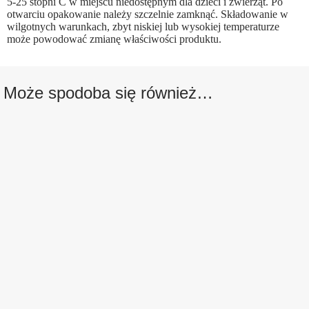
5-25 stopni C w miejscu niedostępnym dla dzieci i zwierząt. Po
otwarciu opakowanie należy szczelnie zamknąć. Składowanie w
wilgotnych warunkach, zbyt niskiej lub wysokiej temperaturze
może powodować zmianę właściwości produktu.
Może spodoba się również…