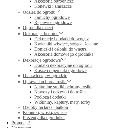
Akcesoria ogrodnicze
Konewki i zraszacze
Odzież do ogrodu
Fartuchy ogrodowe
Rękawice ogrodowe
Ogród dla dzieci
Dekoracje do domu
Dekoracje i dodatki do wnętrz
Kwietniki wiszące, stojące, ścienne
Doniczki i osłonki do wnętrz
Akcesoria domowego ogrodnika
Dekoracje ogrodowe
Dodatki dekoracyjne do ogrodu
Kosze i pojemniki ogrodowe
Dla zwierząt w ogrodzie
Uprawa i ochrona roślin
Naturalne środki ochrony roślin
Nawozy i odżywki do roślin
Podłoża i dodatki
Włókniny, kaptury, maty, torby
Ozdoby na taras i balkon
Kominki, woski, świece
Prezenty dla ogrodnika
Promocje!
Na prezent