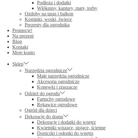
Podłoża i dodatki
Włókniny, kaptury, maty, torby
Ozdoby na taras i balkon
Kominki, woski, świece
Prezenty dla ogrodnika
Promocje!
Na prezent
Blog
Kontakt
Moje konto
Sklep
Narzędzia ogrodnicze
Małe narzędzia ogrodnicze
Akcesoria ogrodnicze
Konewki i zraszacze
Odzież do ogrodu
Fartuchy ogrodowe
Rękawice ogrodowe
Ogród dla dzieci
Dekoracje do domu
Dekoracje i dodatki do wnętrz
Kwietniki wiszące, stojące, ścienne
Doniczki i osłonki do wnętrz