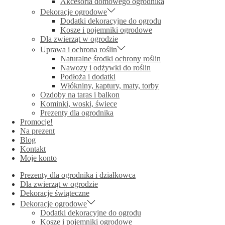
Akcesoria domowego ogrodnika
Dekoracje ogrodowe
Dodatki dekoracyjne do ogrodu
Kosze i pojemniki ogrodowe
Dla zwierząt w ogrodzie
Uprawa i ochrona roślin
Naturalne środki ochrony roślin
Nawozy i odżywki do roślin
Podłoża i dodatki
Włókniny, kaptury, maty, torby
Ozdoby na taras i balkon
Kominki, woski, świece
Prezenty dla ogrodnika
Promocje!
Na prezent
Blog
Kontakt
Moje konto
Prezenty dla ogrodnika i działkowca
Dla zwierząt w ogrodzie
Dekoracje świąteczne
Dekoracje ogrodowe
Dodatki dekoracyjne do ogrodu
Kosze i pojemniki ogrodowe