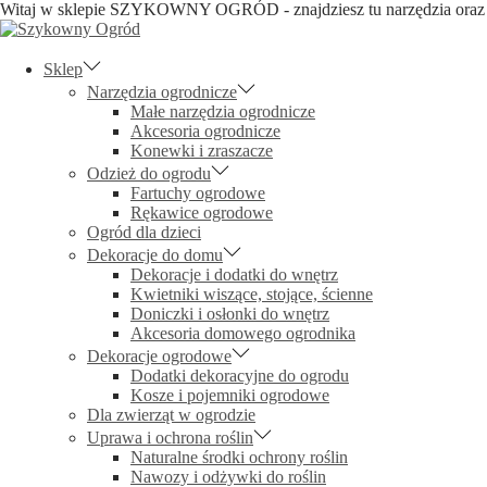
Witaj w sklepie SZYKOWNY OGRÓD - znajdziesz tu narzędzia oraz d
Skip
Skip
to
to
navigation
content
Sklep
Narzędzia ogrodnicze
Małe narzędzia ogrodnicze
Akcesoria ogrodnicze
Konewki i zraszacze
Odzież do ogrodu
Fartuchy ogrodowe
Rękawice ogrodowe
Ogród dla dzieci
Dekoracje do domu
Dekoracje i dodatki do wnętrz
Kwietniki wiszące, stojące, ścienne
Doniczki i osłonki do wnętrz
Akcesoria domowego ogrodnika
Dekoracje ogrodowe
Dodatki dekoracyjne do ogrodu
Kosze i pojemniki ogrodowe
Dla zwierząt w ogrodzie
Uprawa i ochrona roślin
Naturalne środki ochrony roślin
Nawozy i odżywki do roślin