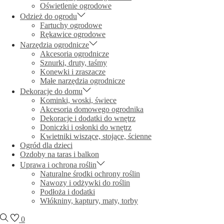
Oświetlenie ogrodowe
Odzież do ogrodu
Fartuchy ogrodowe
Rękawice ogrodowe
Narzędzia ogrodnicze
Akcesoria ogrodnicze
Sznurki, druty, taśmy
Konewki i zraszacze
Małe narzędzia ogrodnicze
Dekoracje do domu
Kominki, woski, świece
Akcesoria domowego ogrodnika
Dekoracje i dodatki do wnętrz
Doniczki i osłonki do wnętrz
Kwietniki wiszące, stojące, ścienne
Ogród dla dzieci
Ozdoby na taras i balkon
Uprawa i ochrona roślin
Naturalne środki ochrony roślin
Nawozy i odżywki do roślin
Podłoża i dodatki
Włókniny, kaptury, maty, torby
0