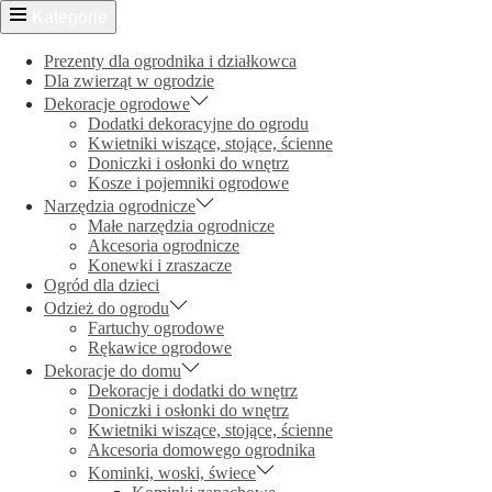
Kategorie
Prezenty dla ogrodnika i działkowca
Dla zwierząt w ogrodzie
Dekoracje ogrodowe
Dodatki dekoracyjne do ogrodu
Kwietniki wiszące, stojące, ścienne
Doniczki i osłonki do wnętrz
Kosze i pojemniki ogrodowe
Narzędzia ogrodnicze
Małe narzędzia ogrodnicze
Akcesoria ogrodnicze
Konewki i zraszacze
Ogród dla dzieci
Odzież do ogrodu
Fartuchy ogrodowe
Rękawice ogrodowe
Dekoracje do domu
Dekoracje i dodatki do wnętrz
Doniczki i osłonki do wnętrz
Kwietniki wiszące, stojące, ścienne
Akcesoria domowego ogrodnika
Kominki, woski, świece