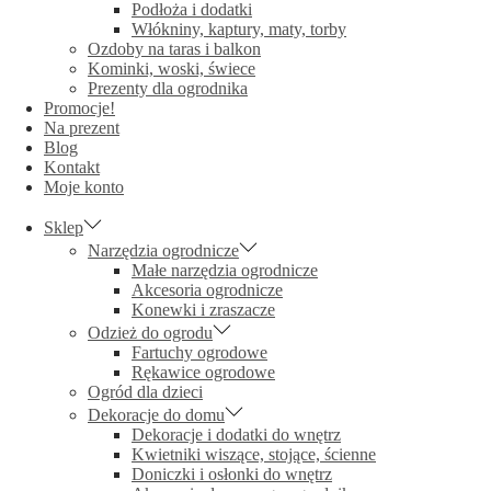
Podłoża i dodatki
Włókniny, kaptury, maty, torby
Ozdoby na taras i balkon
Kominki, woski, świece
Prezenty dla ogrodnika
Promocje!
Na prezent
Blog
Kontakt
Moje konto
Sklep
Narzędzia ogrodnicze
Małe narzędzia ogrodnicze
Akcesoria ogrodnicze
Konewki i zraszacze
Odzież do ogrodu
Fartuchy ogrodowe
Rękawice ogrodowe
Ogród dla dzieci
Dekoracje do domu
Dekoracje i dodatki do wnętrz
Kwietniki wiszące, stojące, ścienne
Doniczki i osłonki do wnętrz