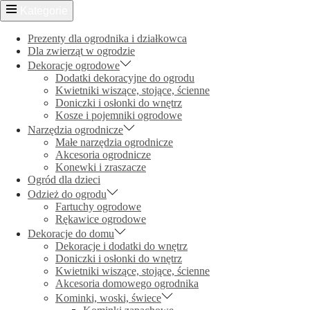
Kategorie
Prezenty dla ogrodnika i działkowca
Dla zwierząt w ogrodzie
Dekoracje ogrodowe
Dodatki dekoracyjne do ogrodu
Kwietniki wiszące, stojące, ścienne
Doniczki i osłonki do wnętrz
Kosze i pojemniki ogrodowe
Narzędzia ogrodnicze
Małe narzędzia ogrodnicze
Akcesoria ogrodnicze
Konewki i zraszacze
Ogród dla dzieci
Odzież do ogrodu
Fartuchy ogrodowe
Rękawice ogrodowe
Dekoracje do domu
Dekoracje i dodatki do wnętrz
Doniczki i osłonki do wnętrz
Kwietniki wiszące, stojące, ścienne
Akcesoria domowego ogrodnika
Kominki, woski, świece