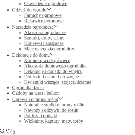
Oświetlenie ogrodowe
Odzież do ogrodu
Fartuchy ogrodowe
Rękawice ogrodowe
Narzędzia ogrodnicze
Akcesoria ogrodnicze
Sznurki, druty, taśmy
Konewki i zraszacze
Małe narzędzia ogrodnicze
Dekoracje do domu
Kominki, woski, świece
Akcesoria domowego ogrodnika
Dekoracje i dodatki do wnętrz
Doniczki i osłonki do wnętrz
Kwietniki wiszące, stojące, ścienne
Ogród dla dzieci
Ozdoby na taras i balkon
Uprawa i ochrona roślin
Naturalne środki ochrony roślin
Nawozy i odżywki do roślin
Podłoża i dodatki
Włókniny, kaptury, maty, torby
0