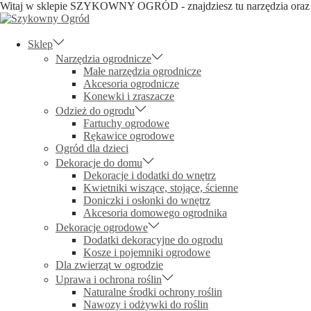
Witaj w sklepie SZYKOWNY OGRÓD - znajdziesz tu narzędzia oraz d
Skip
Skip
to
to
navigation
content
Sklep
Narzędzia ogrodnicze
Małe narzędzia ogrodnicze
Akcesoria ogrodnicze
Konewki i zraszacze
Odzież do ogrodu
Fartuchy ogrodowe
Rękawice ogrodowe
Ogród dla dzieci
Dekoracje do domu
Dekoracje i dodatki do wnętrz
Kwietniki wiszące, stojące, ścienne
Doniczki i osłonki do wnętrz
Akcesoria domowego ogrodnika
Dekoracje ogrodowe
Dodatki dekoracyjne do ogrodu
Kosze i pojemniki ogrodowe
Dla zwierząt w ogrodzie
Uprawa i ochrona roślin
Naturalne środki ochrony roślin
Nawozy i odżywki do roślin