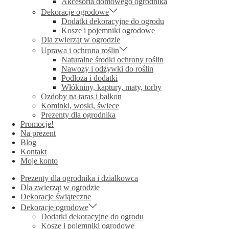
Akcesoria domowego ogrodnika
Dekoracje ogrodowe
Dodatki dekoracyjne do ogrodu
Kosze i pojemniki ogrodowe
Dla zwierząt w ogrodzie
Uprawa i ochrona roślin
Naturalne środki ochrony roślin
Nawozy i odżywki do roślin
Podłoża i dodatki
Włókniny, kaptury, maty, torby
Ozdoby na taras i balkon
Kominki, woski, świece
Prezenty dla ogrodnika
Promocje!
Na prezent
Blog
Kontakt
Moje konto
Prezenty dla ogrodnika i działkowca
Dla zwierząt w ogrodzie
Dekoracje świąteczne
Dekoracje ogrodowe
Dodatki dekoracyjne do ogrodu
Kosze i pojemniki ogrodowe