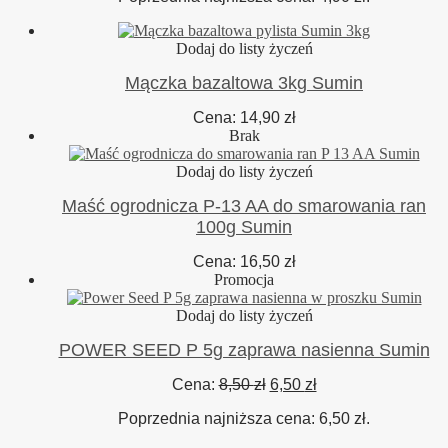
9,90 zł.
4,90 zł.
Dodaj do listy życzeń
Mączka bazaltowa 3kg Sumin
Cena:
14,90
zł
Brak
Dodaj do listy życzeń
Maść ogrodnicza P-13 AA do smarowania ran
100g Sumin
Cena:
16,50
zł
Promocja
Dodaj do listy życzeń
POWER SEED P 5g zaprawa nasienna Sumin
Pierwotna
Aktualna
Cena:
8,50
zł
6,50
zł
cena
cena
Poprzednia najniższa cena:
6,50
zł
.
wynosiła:
wynosi:
8,50 zł.
6,50 zł.