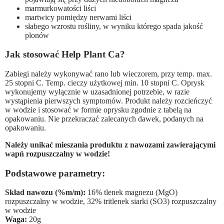
marmurkowatości liści
martwicy pomiędzy nerwami liści
słabego wzrostu rośliny, w wyniku którego spada jakość
plonów
Jak stosować Help Plant Ca?
Zabiegi należy wykonywać rano lub wieczorem, przy temp. max.
25 stopni C. Temp. cieczy użytkowej min. 10 stopni C. Oprysk
wykonujemy wyłącznie w uzasadnionej potrzebie, w razie
wystąpienia pierwszych symptomów. Produkt należy rozcieńczyć
w wodzie i stosować w formie oprysku zgodnie z tabelą na
opakowaniu. Nie przekraczać zalecanych dawek, podanych na
opakowaniu.
Należy unikać mieszania produktu z nawozami zawierającymi
wapń rozpuszczalny w wodzie!
Podstawowe parametry:
Skład nawozu (%m/m):
16% tlenek magnezu (MgO)
rozpuszczalny w wodzie, 32% tritlenek siarki (SO3) rozpuszczalny
w wodzie
Waga:
20g