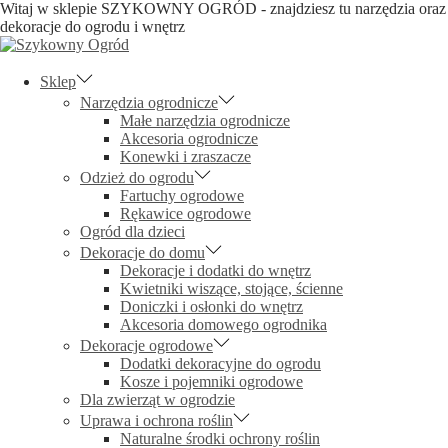
Witaj w sklepie SZYKOWNY OGRÓD - znajdziesz tu narzędzia oraz
dekoracje do ogrodu i wnętrz
Skip
Skip
to
to
navigation
content
Sklep
Narzędzia ogrodnicze
Małe narzędzia ogrodnicze
Akcesoria ogrodnicze
Konewki i zraszacze
Odzież do ogrodu
Fartuchy ogrodowe
Rękawice ogrodowe
Ogród dla dzieci
Dekoracje do domu
Dekoracje i dodatki do wnętrz
Kwietniki wiszące, stojące, ścienne
Doniczki i osłonki do wnętrz
Akcesoria domowego ogrodnika
Dekoracje ogrodowe
Dodatki dekoracyjne do ogrodu
Kosze i pojemniki ogrodowe
Dla zwierząt w ogrodzie
Uprawa i ochrona roślin
Naturalne środki ochrony roślin