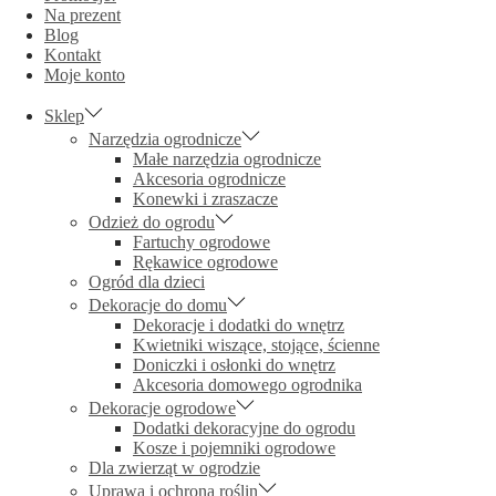
Na prezent
Blog
Kontakt
Moje konto
Sklep
Narzędzia ogrodnicze
Małe narzędzia ogrodnicze
Akcesoria ogrodnicze
Konewki i zraszacze
Odzież do ogrodu
Fartuchy ogrodowe
Rękawice ogrodowe
Ogród dla dzieci
Dekoracje do domu
Dekoracje i dodatki do wnętrz
Kwietniki wiszące, stojące, ścienne
Doniczki i osłonki do wnętrz
Akcesoria domowego ogrodnika
Dekoracje ogrodowe
Dodatki dekoracyjne do ogrodu
Kosze i pojemniki ogrodowe
Dla zwierząt w ogrodzie
Uprawa i ochrona roślin