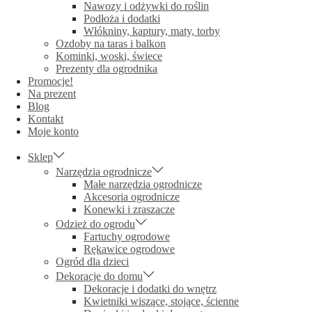
Nawozy i odżywki do roślin
Podłoża i dodatki
Włókniny, kaptury, maty, torby
Ozdoby na taras i balkon
Kominki, woski, świece
Prezenty dla ogrodnika
Promocje!
Na prezent
Blog
Kontakt
Moje konto
Sklep
Narzędzia ogrodnicze
Małe narzędzia ogrodnicze
Akcesoria ogrodnicze
Konewki i zraszacze
Odzież do ogrodu
Fartuchy ogrodowe
Rękawice ogrodowe
Ogród dla dzieci
Dekoracje do domu
Dekoracje i dodatki do wnętrz
Kwietniki wiszące, stojące, ścienne