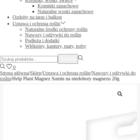
Kominki, woski, świece
Kominki zapachowe
Naturalne woski zapachowe
Ozdoby na taras i balkon
Uprawa i ochrona roślin
Naturalne środki ochrony roślin
Nawozy i odżywki do roślin
Podłoża i dodatki
Włókniny, kaptury, maty, torby
Szukać:>
Szukaj
0
Strona główna
/
Sklep
/
Uprawa i ochrona roślin
/
Nawozy i odżywki do
roślin
/
Help Plant Magnez Sumin na niedobory magnezu 20g