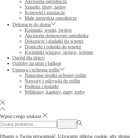
Akcesoria ogrodnicze
Sznurki, druty, taśmy
Konewki i zraszacze
Małe narzędzia ogrodnicze
Dekoracje do domu
Kominki, woski, świece
Akcesoria domowego ogrodnika
Dekoracje i dodatki do wnętrz
Doniczki i osłonki do wnętrz
Kwietniki wiszące, stojące, ścienne
Ogród dla dzieci
Ozdoby na taras i balkon
Uprawa i ochrona roślin
Naturalne środki ochrony roślin
Nawozy i odżywki do roślin
Podłoża i dodatki
Włókniny, kaptury, maty, torby
Wpisz czego szukasz
Szukać:>
Szukaj
Dbamy o Twoją prywatność. Używamy plików cookie, aby strona