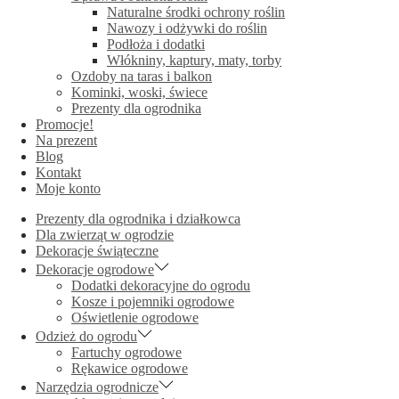
Naturalne środki ochrony roślin
Nawozy i odżywki do roślin
Podłoża i dodatki
Włókniny, kaptury, maty, torby
Ozdoby na taras i balkon
Kominki, woski, świece
Prezenty dla ogrodnika
Promocje!
Na prezent
Blog
Kontakt
Moje konto
Prezenty dla ogrodnika i działkowca
Dla zwierząt w ogrodzie
Dekoracje świąteczne
Dekoracje ogrodowe
Dodatki dekoracyjne do ogrodu
Kosze i pojemniki ogrodowe
Oświetlenie ogrodowe
Odzież do ogrodu
Fartuchy ogrodowe
Rękawice ogrodowe
Narzędzia ogrodnicze