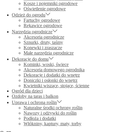
Kosze i pojemniki ogrodowe
Oświetlenie ogrodowe
Odzież do ogrodu
Fartuchy ogrodowe
Rękawice ogrodowe
Narzędzia ogrodnicze
Akcesoria ogrodnicze
Sznurki, druty, taśmy
Konewki i zraszacze
Małe narzędzia ogrodnicze
Dekoracje do domu
Kominki, woski, świece
Akcesoria domowego ogrodnika
Dekoracje i dodatki do wnętrz
Doniczki i osłonki do wnętrz
Kwietniki wiszące, stojące, ścienne
Ogród dla dzieci
Ozdoby na taras i balkon
Uprawa i ochrona roślin
Naturalne środki ochrony roślin
Nawozy i odżywki do roślin
Podłoża i dodatki
Włókniny, kaptury, maty, torby