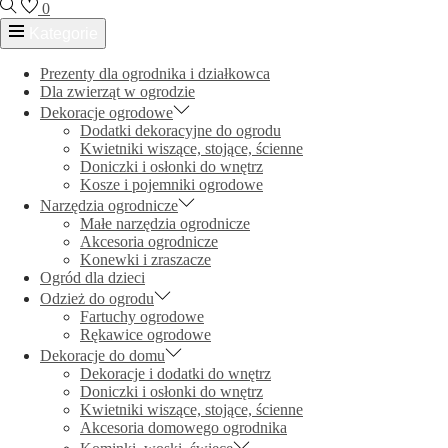
0
Kategorie
Prezenty dla ogrodnika i działkowca
Dla zwierząt w ogrodzie
Dekoracje ogrodowe
Dodatki dekoracyjne do ogrodu
Kwietniki wiszące, stojące, ścienne
Doniczki i osłonki do wnętrz
Kosze i pojemniki ogrodowe
Narzędzia ogrodnicze
Małe narzędzia ogrodnicze
Akcesoria ogrodnicze
Konewki i zraszacze
Ogród dla dzieci
Odzież do ogrodu
Fartuchy ogrodowe
Rękawice ogrodowe
Dekoracje do domu
Dekoracje i dodatki do wnętrz
Doniczki i osłonki do wnętrz
Kwietniki wiszące, stojące, ścienne
Akcesoria domowego ogrodnika