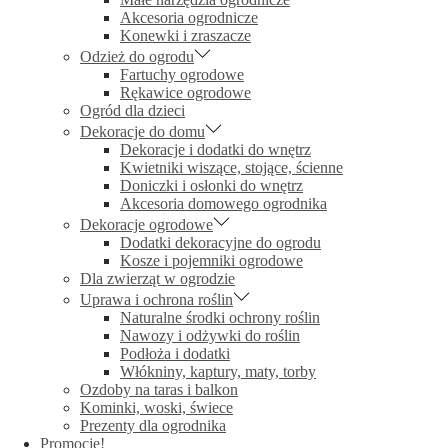
Akcesoria ogrodnicze
Konewki i zraszacze
Odzież do ogrodu
Fartuchy ogrodowe
Rękawice ogrodowe
Ogród dla dzieci
Dekoracje do domu
Dekoracje i dodatki do wnętrz
Kwietniki wiszące, stojące, ścienne
Doniczki i osłonki do wnętrz
Akcesoria domowego ogrodnika
Dekoracje ogrodowe
Dodatki dekoracyjne do ogrodu
Kosze i pojemniki ogrodowe
Dla zwierząt w ogrodzie
Uprawa i ochrona roślin
Naturalne środki ochrony roślin
Nawozy i odżywki do roślin
Podłoża i dodatki
Włókniny, kaptury, maty, torby
Ozdoby na taras i balkon
Kominki, woski, świece
Prezenty dla ogrodnika
Promocje!