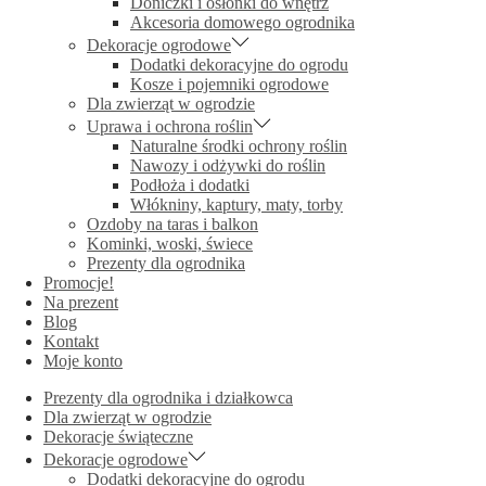
Doniczki i osłonki do wnętrz
Akcesoria domowego ogrodnika
Dekoracje ogrodowe
Dodatki dekoracyjne do ogrodu
Kosze i pojemniki ogrodowe
Dla zwierząt w ogrodzie
Uprawa i ochrona roślin
Naturalne środki ochrony roślin
Nawozy i odżywki do roślin
Podłoża i dodatki
Włókniny, kaptury, maty, torby
Ozdoby na taras i balkon
Kominki, woski, świece
Prezenty dla ogrodnika
Promocje!
Na prezent
Blog
Kontakt
Moje konto
Prezenty dla ogrodnika i działkowca
Dla zwierząt w ogrodzie
Dekoracje świąteczne
Dekoracje ogrodowe
Dodatki dekoracyjne do ogrodu