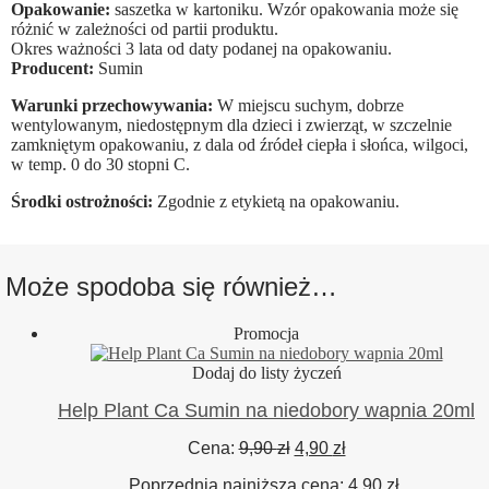
Opakowanie:
saszetka w kartoniku. Wzór opakowania może się
różnić w zależności od partii produktu.
Okres ważności 3 lata od daty podanej na opakowaniu.
Producent:
Sumin
Warunki przechowywania:
W miejscu suchym, dobrze
wentylowanym, niedostępnym dla dzieci i zwierząt, w szczelnie
zamkniętym opakowaniu, z dala od źródeł ciepła i słońca, wilgoci,
w temp. 0 do 30 stopni C.
Środki ostrożności:
Zgodnie z etykietą na opakowaniu.
Może spodoba się również…
Promocja
Dodaj do listy życzeń
Help Plant Ca Sumin na niedobory wapnia 20ml
Pierwotna
Aktualna
Cena:
9,90
zł
4,90
zł
cena
cena
Poprzednia najniższa cena:
4,90
zł
.
wynosiła:
wynosi: