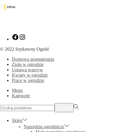
Zobacz
Zobacz
nasz
nasz
profil
profil
© 2022 Szykowny Ogród
na
na
Facebooku
Instagramie
Domowa aromaterapia
Zioła w ogrodzie
Uprawa warzyw
Kwiaty w ogrodzie
Prace w ogrodzie
Menu
Kategorie
Szukać:>
Szukaj
Sklep
Narzędzia ogrodnicze
Małe narzędzia ogrodnicze