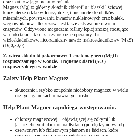
oraz skutków jego braku w roślinie.
Magnez (Mg) to główny składnik chlorofilu i blaszki liściowej,
który bierze udział w fotosyntezie, transporcie składników
mineralnych, powstawaniu kwasów nukleinowych oraz białek,
węglowodanów i tłuszczów. Jest także aktywatorem wielu
enzymów. Odżywione magnezem rośliny lepiej znoszą stresujące
warunki takie jak susza czy niskie temperatury. To
wieloskładnikowy, nieorganiczny nawóz makroskładnikowy (MgS)
(16,0;32,0)
Zawiera składniki pokarmowe: Tlenek magnezu (MgO)
rozpuszczalnego w wodzie, Trójtlenek siarki (SO )
rozpuszczalnego w wodzie
Zalety Help Plant Magnez
skutecznie i szybko uzupełnia niedobory magnezu w wielu
różnych gatunkach uprawianych roślin
Help Plant Magnez zapobiega występowaniu:
chlorozy magnezowej – objawiającej się żółtymi lub
jasnozielonymi plamami na liściach (pomiędzy nerwami)
czerwonym lub fioletowym plamom na liściach, które
pojawiają się przy dużych niedoborach magnezu