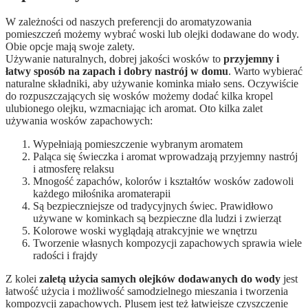
W zależności od naszych preferencji do aromatyzowania
pomieszczeń możemy wybrać woski lub olejki dodawane do wody.
Obie opcje mają swoje zalety.
Używanie naturalnych, dobrej jakości wosków to
przyjemny i
łatwy sposób na zapach i dobry nastrój w domu
. Warto wybierać
naturalne składniki, aby używanie kominka miało sens. Oczywiście
do rozpuszczających się wosków możemy dodać kilka kropel
ulubionego olejku, wzmacniając ich aromat. Oto kilka zalet
używania wosków zapachowych:
Wypełniają pomieszczenie wybranym aromatem
Paląca się świeczka i aromat wprowadzają przyjemny nastrój
i atmosferę relaksu
Mnogość zapachów, kolorów i kształtów wosków zadowoli
każdego miłośnika aromaterapii
Są bezpieczniejsze od tradycyjnych świec. Prawidłowo
używane w kominkach są bezpieczne dla ludzi i zwierząt
Kolorowe woski wyglądają atrakcyjnie we wnętrzu
Tworzenie własnych kompozycji zapachowych sprawia wiele
radości i frajdy
Z kolei
zaletą użycia samych olejków dodawanych do wody
jest
łatwość użycia i możliwość samodzielnego mieszania i tworzenia
kompozycji zapachowych. Plusem jest też łatwiejsze czyszczenie