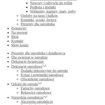
Nawozy i odżywki do roślin
Podłoża i dodatki
Włókniny, kaptury, maty, torby
Ozdoby na taras i balkon
Kominki, woski, świece
Prezenty dla ogrodnika
Promocje!
Na prezent
Blog
Kontakt
Moje konto
Prezenty dla ogrodnika i działkowca
Dla zwierząt w ogrodzie
Dekoracje świąteczne
Dekoracje ogrodowe
Dodatki dekoracyjne do ogrodu
Kosze i pojemniki ogrodowe
Oświetlenie ogrodowe
Odzież do ogrodu
Fartuchy ogrodowe
Rękawice ogrodowe
Narzędzia ogrodnicze
Akcesoria ogrodnicze