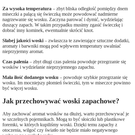
Za wysoka temperatura
– zbyt bliska odległość pomiędzy dnem
miseczki a palącą się świeczką może powodować nadmierne
nagrzewanie się wosku. Zaczyna parować i dymić, wydzielając
duszący zapach. W takim przypadku musimy zgasić świeczkę i
dobrać inny kominek, ewentualnie skrócić knot.
Słabej jakości woski
– zwłaszcza te zawierające sztuczne dodatki,
aromaty i barwniki mogą pod wpływem temperatury uwalniać
nieprzyjemny aromat.
Czas palenia
– zbyt długi czas palenia powoduje przegrzanie się
wosków i wydzielanie nieprzyjemnego zapachu.
Mała ilość dodanego wosku
– powoduje szybkie przegrzanie się
wosku. Im mocniejszy płomień świeczki, tym w miseczce powinno
być więcej wosku.
Jak przechowywać woski zapachowe?
Aby zachować aromat wosków na dłużej, warto przechowywać je
w szczelnych pojemnikach. Mogą to być słoiczki lub plastikowe
foremki, w których kupiliśmy woski. Dzięki temu zapachy z
otoczenia, wilgoć czy światło nie będzie miało negatywnego