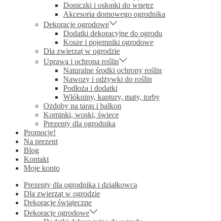
Doniczki i osłonki do wnętrz
Akcesoria domowego ogrodnika
Dekoracje ogrodowe
Dodatki dekoracyjne do ogrodu
Kosze i pojemniki ogrodowe
Dla zwierząt w ogrodzie
Uprawa i ochrona roślin
Naturalne środki ochrony roślin
Nawozy i odżywki do roślin
Podłoża i dodatki
Włókniny, kaptury, maty, torby
Ozdoby na taras i balkon
Kominki, woski, świece
Prezenty dla ogrodnika
Promocje!
Na prezent
Blog
Kontakt
Moje konto
Prezenty dla ogrodnika i działkowca
Dla zwierząt w ogrodzie
Dekoracje świąteczne
Dekoracje ogrodowe