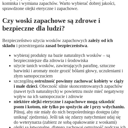
kominka i wymiana zapachów. Warto wybierać dobrej jakości,
sprawdzone olejki eteryczne i zapachowe.
Czy woski zapachowe są zdrowe i
bezpieczne dla ludzi?
Bezpieczeństwo użycia wosków zapachowych
zależy od ich
składu
i przestrzegania
zasad bezpieczeństwa
.
wybieraj produkty na bazie naturalnych wosków – są
bezpieczniejsze dla zdrowia i środowiska
użycie tanich wosków, zawierających parafinę, sztuczne
barwinki i aromaty może grozić bólami głowy, uczuleniami i
złym samopoczuciem
szczególną
ostrożność powinny zachować kobiety w ciąży
i małe dzieci
. Obecność silnie skoncentrowanych zapachów
(nawet tych naturalnych) w powietrzu może mieć negatywny
wpływ na ich samopoczucie i zdrowie
niektóre olejki eteryczne i zapachowe mogą szkodzić
psom i kotom, nie tylko po spożyciu ale i przy wdychaniu.
Pilnuj, aby nie miały do nich bezpośredniego dostępu (aby
uniknąć zjedzenia). Jeśli tak się zdarzy natychmiast udaj się
do weterynarza (zabierz ze sobą opakowanie z woskami)
olejki są łatwopalne, dlatego zachowaj ostrożność podczas ich