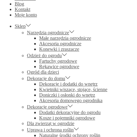
Blog
Kontakt
Moje konto
Sklep
Narzędzia ogrodnicze
Małe narzędzia ogrodnicze
Akcesoria ogrodnicze
Konewki i zraszacze
Odzież do ogrodu
Fartuchy ogrodowe
Rękawice ogrodowe
Ogród dla dzieci
Dekoracje do domu
Dekoracje i dodatki do wnętrz
Kwietniki wiszące, stojące, ścienne
Doniczki i osłonki do wnętrz
Akcesoria domowego ogrodnika
Dekoracje ogrodowe
Dodatki dekoracyjne do ogrodu
Kosze i pojemniki ogrodowe
Dla zwierząt w ogrodzie
Uprawa i ochrona roślin
Naturalne środki ochrony roślin