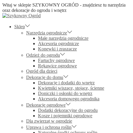
Witaj w sklepie SZYKOWNY OGRÓD - znajdziesz tu narzędzia
oraz dekoracje do ogrodu i wnętrz
Skip
Skip
to
to
navigation
content
Sklep
Narzędzia ogrodnicze
Małe narzędzia ogrodnicze
Akcesoria ogrodnicze
Konewki i zraszacze
Odzież do ogrodu
Fartuchy ogrodowe
Rękawice ogrodowe
Ogród dla dzieci
Dekoracje do domu
Dekoracje i dodatki do wnętrz
Kwietniki wiszące, stojące, ścienne
Doniczki i osłonki do wnętrz
Akcesoria domowego ogrodnika
Dekoracje ogrodowe
Dodatki dekoracyjne do ogrodu
Kosze i pojemniki ogrodowe
Dla zwierząt w ogrodzie
Uprawa i ochrona roślin
Naturalne środki ochrony roślin