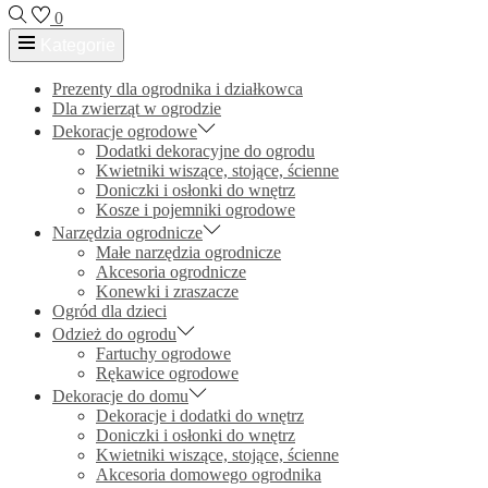
0
Kategorie
Prezenty dla ogrodnika i działkowca
Dla zwierząt w ogrodzie
Dekoracje ogrodowe
Dodatki dekoracyjne do ogrodu
Kwietniki wiszące, stojące, ścienne
Doniczki i osłonki do wnętrz
Kosze i pojemniki ogrodowe
Narzędzia ogrodnicze
Małe narzędzia ogrodnicze
Akcesoria ogrodnicze
Konewki i zraszacze
Ogród dla dzieci
Odzież do ogrodu
Fartuchy ogrodowe
Rękawice ogrodowe
Dekoracje do domu
Dekoracje i dodatki do wnętrz
Doniczki i osłonki do wnętrz
Kwietniki wiszące, stojące, ścienne
Akcesoria domowego ogrodnika