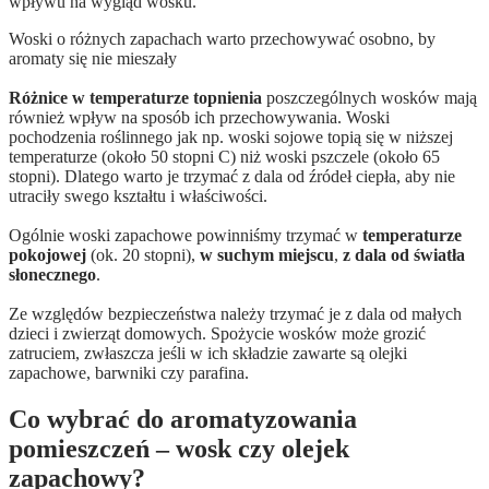
wpływu na wygląd wosku.
Woski o różnych zapachach warto przechowywać osobno, by
aromaty się nie mieszały
Różnice w temperaturze topnienia
poszczególnych wosków mają
również wpływ na sposób ich przechowywania. Woski
pochodzenia roślinnego jak np. woski sojowe topią się w niższej
temperaturze (około 50 stopni C) niż woski pszczele (około 65
stopni). Dlatego warto je trzymać z dala od źródeł ciepła, aby nie
utraciły swego kształtu i właściwości.
Ogólnie woski zapachowe powinniśmy trzymać w
temperaturze
pokojowej
(ok. 20 stopni),
w suchym miejscu
,
z dala od światła
słonecznego
.
Ze względów bezpieczeństwa należy trzymać je z dala od małych
dzieci i zwierząt domowych. Spożycie wosków może grozić
zatruciem, zwłaszcza jeśli w ich składzie zawarte są olejki
zapachowe, barwniki czy parafina.
Co wybrać do aromatyzowania
pomieszczeń – wosk czy olejek
zapachowy?