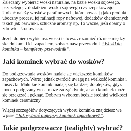
Zalecamy wybierać woski naturalne, na bazie wosku sojowego,
pszczelego, z dodatkiem wosku sojowego czy rzepakowego.
Unikać należy wosków parafinowych, które powstają jako produkt
uboczny procesu jej rafinacji ropy naftowej, dodatków chemicznych
takich jak barwniki, sztuczne aromaty itp. To ważne, jeśli dbamy o
zdrowie i środowisko.
Jeżeli dopiero wybierasz woski i chcesz zrozumieć różnice między
składnikami i ich zapachem, zobacz nasz przewodnik
“Woski do
kominka – kompletny przewodnik”.
Jaki kominek wybrać do wosków?
Do podgrzewania wosków nadaje się większość kominków
zapachowych. Warto jednak zwrócić uwagę na wielkość kominka i
miseczki. Malutkie kominki nadają się bardziej do olejków, gdyż
mocno podgrzany wosk może zacząć dymić, a sam kominek może
się przegrzać i pęknąć. Dobrym wyborem będzie średniej wielkości
kominek ceramiczny.
Więcej szczegółów dotyczących wyboru kominka znajdziesz we
wpisie
“Jak wybrać najlepszy kominek zapachowy?”
.
Jakie podgrzewacze (tealighty) wybrać?