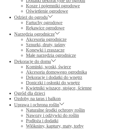
Dodatki dekoracyjne do ogrodu
Kosze i pojemniki ogrodowe
Oświetlenie ogrodowe
Odzież do ogrodu
Fartuchy ogrodowe
Rękawice ogrodowe
Narzędzia ogrodnicze
Akcesoria ogrodnicze
Sznurki, druty, taśmy
Konewki i zraszacze
Małe narzędzia ogrodnicze
Dekoracje do domu
Kominki, woski, świece
Akcesoria domowego ogrodnika
Dekoracje i dodatki do wnętrz
Doniczki i osłonki do wnętrz
Kwietniki wiszące, stojące, ścienne
Ogród dla dzieci
Ozdoby na taras i balkon
Uprawa i ochrona roślin
Naturalne środki ochrony roślin
Nawozy i odżywki do roślin
Podłoża i dodatki
Włókniny, kaptury, maty, torby