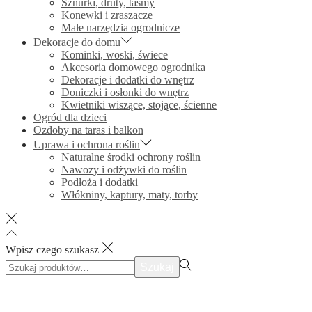
Sznurki, druty, taśmy
Konewki i zraszacze
Małe narzędzia ogrodnicze
Dekoracje do domu
Kominki, woski, świece
Akcesoria domowego ogrodnika
Dekoracje i dodatki do wnętrz
Doniczki i osłonki do wnętrz
Kwietniki wiszące, stojące, ścienne
Ogród dla dzieci
Ozdoby na taras i balkon
Uprawa i ochrona roślin
Naturalne środki ochrony roślin
Nawozy i odżywki do roślin
Podłoża i dodatki
Włókniny, kaptury, maty, torby
Wpisz czego szukasz
Szukać:>
Szukaj