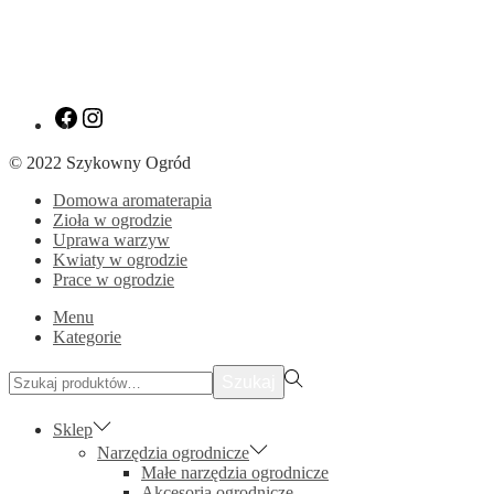
Zobacz
Zobacz
nasz
nasz
profil
profil
© 2022 Szykowny Ogród
na
na
Facebooku
Instagramie
Domowa aromaterapia
Zioła w ogrodzie
Uprawa warzyw
Kwiaty w ogrodzie
Prace w ogrodzie
Menu
Kategorie
Szukać:>
Szukaj
Sklep
Narzędzia ogrodnicze
Małe narzędzia ogrodnicze
Akcesoria ogrodnicze