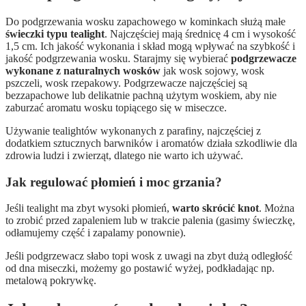
Do podgrzewania wosku zapachowego w kominkach służą małe
świeczki typu tealight
. Najczęściej mają średnicę 4 cm i wysokość
1,5 cm. Ich jakość wykonania i skład mogą wpływać na szybkość i
jakość podgrzewania wosku. Starajmy się wybierać
podgrzewacze
wykonane z naturalnych wosków
jak wosk sojowy, wosk
pszczeli, wosk rzepakowy. Podgrzewacze najczęściej są
bezzapachowe lub delikatnie pachną użytym woskiem, aby nie
zaburzać aromatu wosku topiącego się w miseczce.
Używanie tealightów wykonanych z parafiny, najczęściej z
dodatkiem sztucznych barwników i aromatów działa szkodliwie dla
zdrowia ludzi i zwierząt, dlatego nie warto ich używać.
Jak regulować płomień i moc grzania?
Jeśli tealight ma zbyt wysoki płomień,
warto skrócić knot
. Można
to zrobić przed zapaleniem lub w trakcie palenia (gasimy świeczkę,
odłamujemy część i zapalamy ponownie).
Jeśli podgrzewacz słabo topi wosk z uwagi na zbyt dużą odległość
od dna miseczki, możemy go postawić wyżej, podkładając np.
metalową pokrywkę.