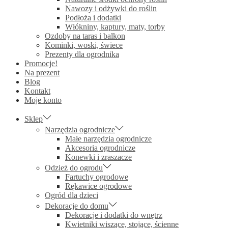
Nawozy i odżywki do roślin
Podłoża i dodatki
Włókniny, kaptury, maty, torby
Ozdoby na taras i balkon
Kominki, woski, świece
Prezenty dla ogrodnika
Promocje!
Na prezent
Blog
Kontakt
Moje konto
Sklep
Narzędzia ogrodnicze
Małe narzędzia ogrodnicze
Akcesoria ogrodnicze
Konewki i zraszacze
Odzież do ogrodu
Fartuchy ogrodowe
Rękawice ogrodowe
Ogród dla dzieci
Dekoracje do domu
Dekoracje i dodatki do wnętrz
Kwietniki wiszące, stojące, ścienne