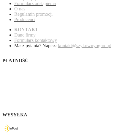
Formularz odstąpienia
O nas
Regulamin promocji
Producenci
KONTAKT
Dane firmy
Formularz kontaktowy
Masz pytania? Napisz:
kontakt@szykownyogrod.pl
PŁATNOŚĆ
WYSYŁKA