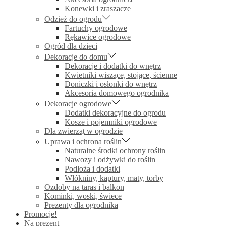
Konewki i zraszacze
Odzież do ogrodu
Fartuchy ogrodowe
Rękawice ogrodowe
Ogród dla dzieci
Dekoracje do domu
Dekoracje i dodatki do wnętrz
Kwietniki wiszące, stojące, ścienne
Doniczki i osłonki do wnętrz
Akcesoria domowego ogrodnika
Dekoracje ogrodowe
Dodatki dekoracyjne do ogrodu
Kosze i pojemniki ogrodowe
Dla zwierząt w ogrodzie
Uprawa i ochrona roślin
Naturalne środki ochrony roślin
Nawozy i odżywki do roślin
Podłoża i dodatki
Włókniny, kaptury, maty, torby
Ozdoby na taras i balkon
Kominki, woski, świece
Prezenty dla ogrodnika
Promocje!
Na prezent