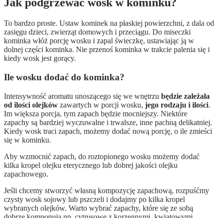
Jak podgrzewać wosk w kominku?
To bardzo proste. Ustaw kominek na płaskiej powierzchni, z dala od
zasięgu dzieci, zwierząt domowych i przeciągu. Do miseczki
kominka włóż porcję wosku i zapal świeczkę, ustawiając ją w
dolnej części kominka. Nie przenoś kominka w trakcie palenia się i
kiedy wosk jest gorący.
Ile wosku dodać do kominka?
Intensywność aromatu unoszącego się we wnętrzu
będzie zależała
od ilości olejków
zawartych w porcji wosku,
jego rodzaju i ilości
.
Im większa porcja, tym zapach będzie mocniejszy. Niektóre
zapachy są bardziej wyczuwalne i trwalsze, inne pachną delikatniej.
Kiedy wosk traci zapach, możemy dodać nową porcję, o ile zmieści
się w kominku.
Aby wzmocnić zapach, do roztopionego wosku możemy dodać
kilka kropel olejku eterycznego lub dobrej jakości olejku
zapachowego.
Jeśli chcemy stworzyć własną kompozycję zapachową, rozpuśćmy
czysty wosk sojowy lub pszczeli i dodajmy po kilka kropel
wybranych olejków. Warto wybrać zapachy, które się ze sobą
dobrze komponują np. cytrusowe z korzennymi, kwiatowymi,