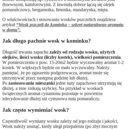
drzewnymi, kamforowymi. Z lawendą dobrze łączą się olejek
pomarańczowy, bergamotka, limonka, mandarynka, mięta.
O właściwościach i stosowaniu wosków pszczelich znajdziesz
artykuł
“Wosk pszczeli do kominka – sekret naturalnego aromatu
w domu”.
Jak długo pachnie wosk w kominku?
Długość trwania zapachu
zależy od rodzaju wosku, użytych
olejków, ilości wosku (liczby kostek), wielkości pomieszczenia
.
W pomieszczeniu o pow. 15-20m2 będzie wyczuwalny aromat 1-2
kostek. W większych będzie on mało wyczuwalny. Należy
pamiętać, że po zgaszeniu podgrzewacza, aromat może się
utrzymywać przez następną godzinę lub dłużej.
Po
zastosowaniu mieszanki
jedne nuty zapachowe utrzymują się
dłużej, a inne znikają szybciej. Na przykład w woskach
świątecznych aromat cynamonu pozostaje w powietrzu
zdecydowanie dłużej niż cytrusowa nuta pomarańczy.
Jak często wymieniać wosk?
Częstotliwość wymiany wosku zależy od jego rodzaju i jakości.
Wosk należy usunąć, kiedy uległ przepaleniu (po zbyt mocnym