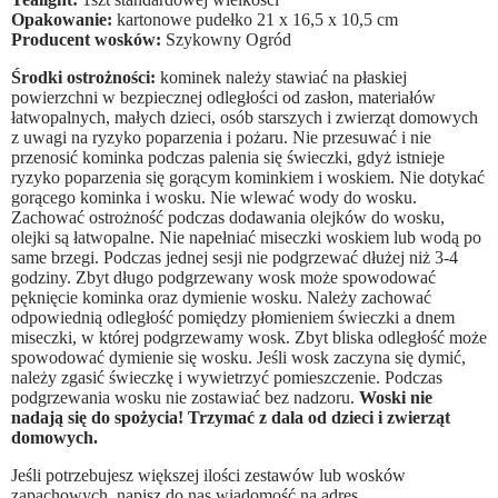
Opakowanie:
kartonowe pudełko 21 x 16,5 x 10,5 cm
Producent wosków:
Szykowny Ogród
Środki ostrożności:
kominek należy stawiać na płaskiej
powierzchni w bezpiecznej odległości od zasłon, materiałów
łatwopalnych, małych dzieci, osób starszych i zwierząt domowych
z uwagi na ryzyko poparzenia i pożaru. Nie przesuwać i nie
przenosić kominka podczas palenia się świeczki, gdyż istnieje
ryzyko poparzenia się gorącym kominkiem i woskiem. Nie dotykać
gorącego kominka i wosku. Nie wlewać wody do wosku.
Zachować ostrożność podczas dodawania olejków do wosku,
olejki są łatwopalne. Nie napełniać miseczki woskiem lub wodą po
same brzegi. Podczas jednej sesji nie podgrzewać dłużej niż 3-4
godziny. Zbyt długo podgrzewany wosk może spowodować
pęknięcie kominka oraz dymienie wosku. Należy zachować
odpowiednią odległość pomiędzy płomieniem świeczki a dnem
miseczki, w której podgrzewamy wosk. Zbyt bliska odległość może
spowodować dymienie się wosku. Jeśli wosk zaczyna się dymić,
należy zgasić świeczkę i wywietrzyć pomieszczenie. Podczas
podgrzewania wosku nie zostawiać bez nadzoru.
Woski nie
nadają się do spożycia! Trzymać z dala od dzieci i zwierząt
domowych.
Jeśli potrzebujesz większej ilości zestawów lub wosków
zapachowych, napisz do nas wiadomość na adres