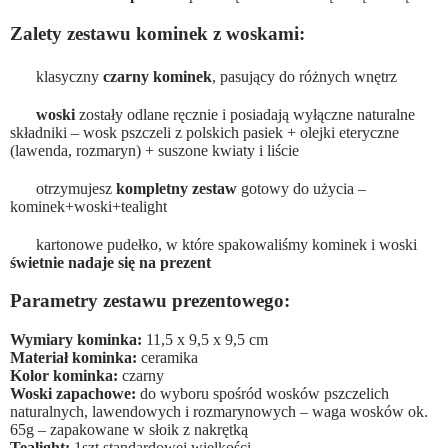
Zalety zestawu kominek z woskami:
klasyczny
czarny kominek
, pasujący do różnych wnętrz
woski
zostały odlane ręcznie i posiadają wyłączne naturalne
składniki – wosk pszczeli z polskich pasiek + olejki eteryczne
(lawenda, rozmaryn) + suszone kwiaty i liście
otrzymujesz
kompletny zestaw
gotowy do użycia –
kominek+woski+tealight
kartonowe pudełko, w które spakowaliśmy kominek i woski
świetnie nadaje się na prezent
Parametry zestawu prezentowego:
Wymiary kominka:
11,5 x 9,5 x 9,5 cm
Materiał kominka:
ceramika
Kolor kominka:
czarny
Woski zapachowe:
do wyboru spośród wosków pszczelich
naturalnych, lawendowych i rozmarynowych – waga wosków ok.
65g – zapakowane w słoik z nakrętką
Tealight:
1szt standardowej wielkości