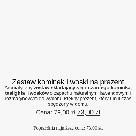
Zestaw kominek i woski na prezent
Aromatyczny
zestaw składający się z czarnego kominka,
tealighta i wosków
o zapachu naturalnym, lawendowym i
rozmarynowym do wyboru. Piękny prezent, który umili czas
spędzony w domu.
73,00
zł
Pierwotna
Aktualna
Cena:
79,00
zł
cena
cena
Poprzednia najniższa cena:
73,00
zł
.