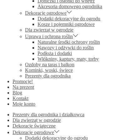
Doniczki i osłonki do wnętrz
Akcesoria domowego ogrodnika
Dekoracje ogrodowe
Dodatki dekoracyjne do ogrodu
Kosze i pojemniki ogrodowe
Dla zwierząt w ogrodzie
Uprawa i ochrona roślin
Naturalne środki ochrony roślin
Nawozy i odżywki do roślin
Podłoża i dodatki
Włókniny, kaptury, maty, torby
Ozdoby na taras i balkon
Kominki, woski, świece
Prezenty dla ogrodnika
Promocje!
Na prezent
Blog
Kontakt
Moje konto
Prezenty dla ogrodnika i działkowca
Dla zwierząt w ogrodzie
Dekoracje świąteczne
Dekoracje ogrodowe
Dodatki dekoracyjne do ogrodu