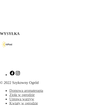
WYSYŁKA
Zobacz
Zobacz
nasz
nasz
profil
profil
© 2022 Szykowny Ogród
na
na
Facebooku
Instagramie
Domowa aromaterapia
Zioła w ogrodzie
Uprawa warzyw
Kwiaty w ogrodzie