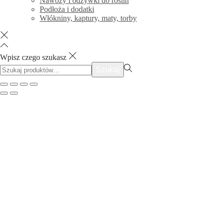
Nawozy i odżywki do roślin
Podłoża i dodatki
Włókniny, kaptury, maty, torby
Wpisz czego szukasz
Szukać:>
Szukaj