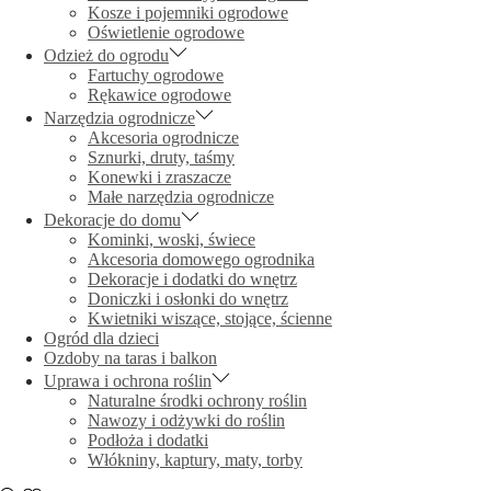
Kosze i pojemniki ogrodowe
Oświetlenie ogrodowe
Odzież do ogrodu
Fartuchy ogrodowe
Rękawice ogrodowe
Narzędzia ogrodnicze
Akcesoria ogrodnicze
Sznurki, druty, taśmy
Konewki i zraszacze
Małe narzędzia ogrodnicze
Dekoracje do domu
Kominki, woski, świece
Akcesoria domowego ogrodnika
Dekoracje i dodatki do wnętrz
Doniczki i osłonki do wnętrz
Kwietniki wiszące, stojące, ścienne
Ogród dla dzieci
Ozdoby na taras i balkon
Uprawa i ochrona roślin
Naturalne środki ochrony roślin
Nawozy i odżywki do roślin
Podłoża i dodatki
Włókniny, kaptury, maty, torby