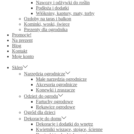
Nawozy i odżywki do roślin
Podłoża i dodatki
Włókniny, kaptury, maty, torby
Ozdoby na taras i balkon
Kominki, woski, świece
Prezenty dla ogrodnika
Promocje!
Na prezent
Blog
Kontakt
Moje konto
Sklep
Narzędzia ogrodnicze
Małe narzędzia ogrodnicze
Akcesoria ogrodnicze
Konewki i zraszacze
Odzież do ogrodu
Fartuchy ogrodowe
Rękawice ogrodowe
Ogród dla dzieci
Dekoracje do domu
Dekoracje i dodatki do wnętrz
Kwietniki wiszące, stojące, ścienne