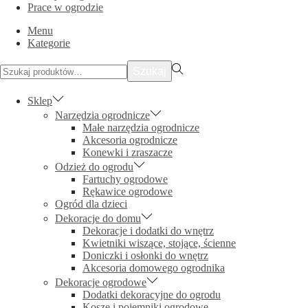
Prace w ogrodzie
Menu
Kategorie
Szukać:>
Szukaj
Sklep
Narzędzia ogrodnicze
Małe narzędzia ogrodnicze
Akcesoria ogrodnicze
Konewki i zraszacze
Odzież do ogrodu
Fartuchy ogrodowe
Rękawice ogrodowe
Ogród dla dzieci
Dekoracje do domu
Dekoracje i dodatki do wnętrz
Kwietniki wiszące, stojące, ścienne
Doniczki i osłonki do wnętrz
Akcesoria domowego ogrodnika
Dekoracje ogrodowe
Dodatki dekoracyjne do ogrodu
Kosze i pojemniki ogrodowe