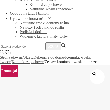
Kominki, woski, świece
Kominki zapachowe
Naturalne woski zapachowe
Ozdoby na taras i balkon
Uprawa i ochrona roślin
Naturalne środki ochrony roślin
Nawozy i odżywki do roślin
Podłoża i dodatki
Włókniny, kaptury, maty, torby
Szukać:>
Szukaj
0
Strona główna
/
Sklep
/
Dekoracje do domu
/
Kominki, woski,
świece
/
Kominki zapachowe
/
Zestaw kominek i woski na prezent
Promocja!