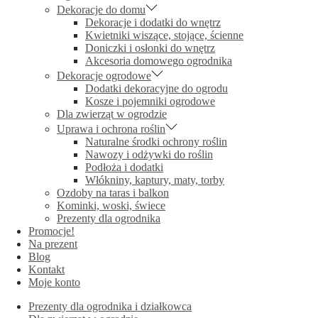
Dekoracje do domu
Dekoracje i dodatki do wnętrz
Kwietniki wiszące, stojące, ścienne
Doniczki i osłonki do wnętrz
Akcesoria domowego ogrodnika
Dekoracje ogrodowe
Dodatki dekoracyjne do ogrodu
Kosze i pojemniki ogrodowe
Dla zwierząt w ogrodzie
Uprawa i ochrona roślin
Naturalne środki ochrony roślin
Nawozy i odżywki do roślin
Podłoża i dodatki
Włókniny, kaptury, maty, torby
Ozdoby na taras i balkon
Kominki, woski, świece
Prezenty dla ogrodnika
Promocje!
Na prezent
Blog
Kontakt
Moje konto
Prezenty dla ogrodnika i działkowca