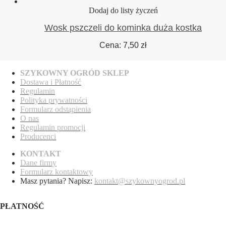
Dodaj do listy życzeń
Wosk pszczeli do kominka duża kostka
Cena:
7,50
zł
SZYKOWNY OGRÓD SKLEP
Dostawa
i Płatność
Regulamin
Polityka prywatności
Formularz odstąpienia
O nas
Regulamin promocji
Producenci
KONTAKT
Dane firmy
Formularz kontaktowy
Masz pytania? Napisz:
kontakt@szykownyogrod.pl
PŁATNOŚĆ