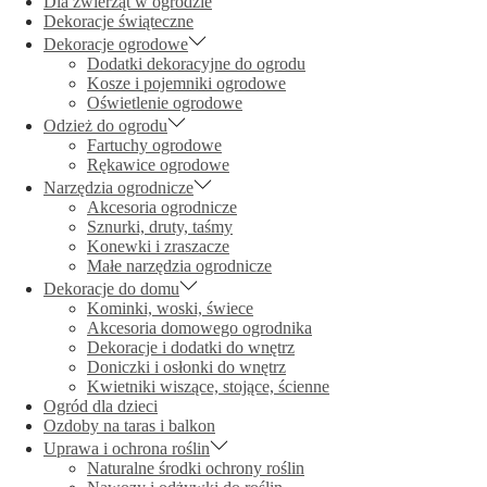
Dla zwierząt w ogrodzie
Dekoracje świąteczne
Dekoracje ogrodowe
Dodatki dekoracyjne do ogrodu
Kosze i pojemniki ogrodowe
Oświetlenie ogrodowe
Odzież do ogrodu
Fartuchy ogrodowe
Rękawice ogrodowe
Narzędzia ogrodnicze
Akcesoria ogrodnicze
Sznurki, druty, taśmy
Konewki i zraszacze
Małe narzędzia ogrodnicze
Dekoracje do domu
Kominki, woski, świece
Akcesoria domowego ogrodnika
Dekoracje i dodatki do wnętrz
Doniczki i osłonki do wnętrz
Kwietniki wiszące, stojące, ścienne
Ogród dla dzieci
Ozdoby na taras i balkon
Uprawa i ochrona roślin
Naturalne środki ochrony roślin