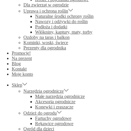
Dla zwierząt w ogrodzie
Uprawa i ochrona roślin
Naturalne środki ochrony roślin
Nawozy i odżywki do roślin
Podłoża i dodatki
Włókniny, kaptury, maty, torby
Ozdoby na taras i balkon
Kominki, woski, świece
Prezenty dla ogrodnika
Promocje!
Na prezent
Blog
Kontakt
Moje konto
Sklep
Narzędzia ogrodnicze
Małe narzędzia ogrodnicze
Akcesoria ogrodnicze
Konewki i zraszacze
Odzież do ogrodu
Fartuchy ogrodowe
Rękawice ogrodowe
Ogród dla dzieci