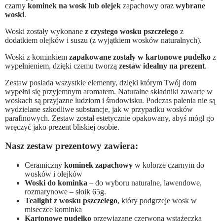
czarny
kominek na wosk lub olejek
zapachowy oraz
wybrane
woski
.
Woski zostały wykonane
z czystego wosku pszczelego
z
dodatkiem olejków i suszu (z wyjątkiem wosków naturalnych).
Woski z kominkiem
zapakowane zostały w kartonowe pudełko
z
wypełnieniem, dzięki czemu tworzą
zestaw idealny na prezent
.
Zestaw posiada wszystkie elementy, dzięki którym Twój dom
wypełni się przyjemnym aromatem. Naturalne składniki zawarte w
woskach są przyjazne ludziom i środowisku. Podczas palenia nie są
wydzielane szkodliwe substancje, jak w przypadku wosków
parafinowych. Zestaw został estetycznie opakowany, abyś mógł go
wręczyć jako prezent bliskiej osobie.
Nasz zestaw prezentowy zawiera:
Ceramiczny
kominek zapachowy
w kolorze czarnym do
wosków i olejków
Woski do kominka
– do wyboru naturalne, lawendowe,
rozmarynowe – słoik 65g.
Tealight z wosku pszczelego
, który podgrzeje wosk w
miseczce kominka
Kartonowe pudełko
przewiązane czerwoną wstążeczką