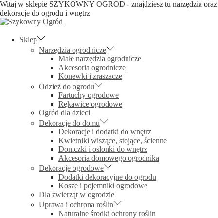
Witaj w sklepie SZYKOWNY OGRÓD - znajdziesz tu narzędzia oraz
dekoracje do ogrodu i wnętrz
Skip
Skip
to
to
navigation
content
Sklep
Narzędzia ogrodnicze
Małe narzędzia ogrodnicze
Akcesoria ogrodnicze
Konewki i zraszacze
Odzież do ogrodu
Fartuchy ogrodowe
Rękawice ogrodowe
Ogród dla dzieci
Dekoracje do domu
Dekoracje i dodatki do wnętrz
Kwietniki wiszące, stojące, ścienne
Doniczki i osłonki do wnętrz
Akcesoria domowego ogrodnika
Dekoracje ogrodowe
Dodatki dekoracyjne do ogrodu
Kosze i pojemniki ogrodowe
Dla zwierząt w ogrodzie
Uprawa i ochrona roślin
Naturalne środki ochrony roślin