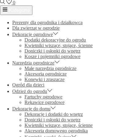
0
Kategorie
Prezenty dla ogrodnika i działkowca
Dla zwierząt w ogrodzie
Dekoracje ogrodowe
Dodatki dekoracyjne do ogrodu
Kwietniki wiszące, stojące, ścienne
Doniczki i osłonki do wnętrz
Kosze i pojemniki ogrodowe
Narzędzia ogrodnicze
Małe narzędzia ogrodnicze
Akcesoria ogrodnicze
Konewki i zraszacze
Ogród dla dzieci
Odzież do ogrodu
Fartuchy ogrodowe
Rękawice ogrodowe
Dekoracje do domu
Dekoracje i dodatki do wnętrz
Doniczki i osłonki do wnętrz
Kwietniki wiszące, stojące, ścienne
Akcesoria domowego ogrodnika