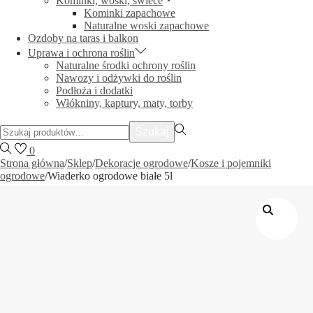
Kominki, woski, świece
Kominki zapachowe
Naturalne woski zapachowe
Ozdoby na taras i balkon
Uprawa i ochrona roślin
Naturalne środki ochrony roślin
Nawozy i odżywki do roślin
Podłoża i dodatki
Włókniny, kaptury, maty, torby
Szukać:>
Szukaj
0
Strona główna
/
Sklep
/
Dekoracje ogrodowe
/
Kosze i pojemniki
ogrodowe
/
Wiaderko ogrodowe białe 5l