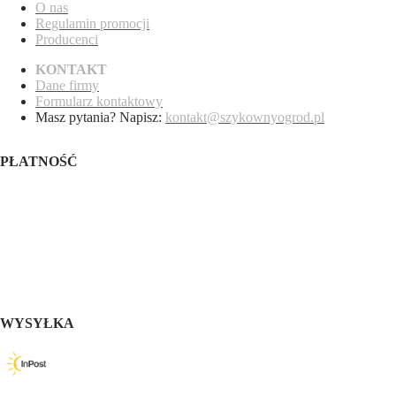
O nas
Regulamin promocji
Producenci
KONTAKT
Dane firmy
Formularz kontaktowy
Masz pytania? Napisz:
kontakt@szykownyogrod.pl
PŁATNOŚĆ
WYSYŁKA