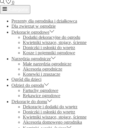
0
Kategorie
Prezenty dla ogrodnika i działkowca
Dla zwierząt w ogrodzie
Dekoracje ogrodowe
Dodatki dekoracyjne do ogrodu
Kwietniki wiszące, stojące, ścienne
Doniczki i osłonki do wnętrz
Kosze i pojemniki ogrodowe
Narzędzia ogrodnicze
Małe narzędzia ogrodnicze
Akcesoria ogrodnicze
Konewki i zraszacze
Ogród dla dzieci
Odzież do ogrodu
Fartuchy ogrodowe
Rękawice ogrodowe
Dekoracje do domu
Dekoracje i dodatki do wnętrz
Doniczki i osłonki do wnętrz
Kwietniki wiszące, stojące, ścienne
Akcesoria domowego ogrodnika