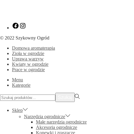
Zobacz
Zobacz
nasz
nasz
profil
profil
© 2022 Szykowny Ogród
na
na
Facebooku
Instagramie
Domowa aromaterapia
Zioła w ogrodzie
Uprawa warzyw
Kwiaty w ogrodzie
Prace w ogrodzie
Menu
Kategorie
Szukać:>
Szukaj
Sklep
Narzędzia ogrodnicze
Małe narzędzia ogrodnicze
Akcesoria ogrodnicze
Konewki i zraszacze