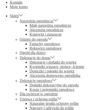
Kontakt
Moje konto
Sklep
Narzędzia ogrodnicze
Małe narzędzia ogrodnicze
Akcesoria ogrodnicze
Konewki i zraszacze
Odzież do ogrodu
Fartuchy ogrodowe
Rękawice ogrodowe
Ogród dla dzieci
Dekoracje do domu
Dekoracje i dodatki do wnętrz
Kwietniki wiszące, stojące, ścienne
Doniczki i osłonki do wnętrz
Akcesoria domowego ogrodnika
Dekoracje ogrodowe
Dodatki dekoracyjne do ogrodu
Kosze i pojemniki ogrodowe
Dla zwierząt w ogrodzie
Uprawa i ochrona roślin
Naturalne środki ochrony roślin
Nawozy i odżywki do roślin