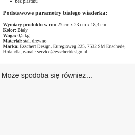
bez plastiku
Podstawowe parametry białego wiaderka:
Wymiary produktu w cm:
25 cm x 23 cm x 18,3 cm
Kolor:
Biały
Waga:
0,5 kg
Materiał:
stal, drewno
Marka:
Esschert Design, Euregioweg 225, 7532 SM Enschede,
Holandia, e-mail: service@esschertdesign.nl
Może spodoba się również…