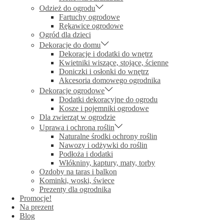
Odzież do ogrodu
Fartuchy ogrodowe
Rękawice ogrodowe
Ogród dla dzieci
Dekoracje do domu
Dekoracje i dodatki do wnętrz
Kwietniki wiszące, stojące, ścienne
Doniczki i osłonki do wnętrz
Akcesoria domowego ogrodnika
Dekoracje ogrodowe
Dodatki dekoracyjne do ogrodu
Kosze i pojemniki ogrodowe
Dla zwierząt w ogrodzie
Uprawa i ochrona roślin
Naturalne środki ochrony roślin
Nawozy i odżywki do roślin
Podłoża i dodatki
Włókniny, kaptury, maty, torby
Ozdoby na taras i balkon
Kominki, woski, świece
Prezenty dla ogrodnika
Promocje!
Na prezent
Blog