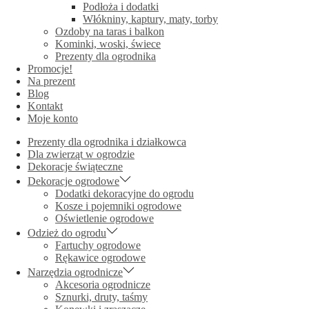
Podłoża i dodatki
Włókniny, kaptury, maty, torby
Ozdoby na taras i balkon
Kominki, woski, świece
Prezenty dla ogrodnika
Promocje!
Na prezent
Blog
Kontakt
Moje konto
Prezenty dla ogrodnika i działkowca
Dla zwierząt w ogrodzie
Dekoracje świąteczne
Dekoracje ogrodowe
Dodatki dekoracyjne do ogrodu
Kosze i pojemniki ogrodowe
Oświetlenie ogrodowe
Odzież do ogrodu
Fartuchy ogrodowe
Rękawice ogrodowe
Narzędzia ogrodnicze
Akcesoria ogrodnicze
Sznurki, druty, taśmy