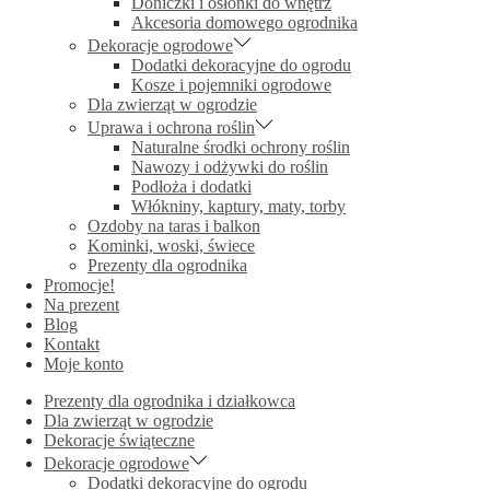
Doniczki i osłonki do wnętrz
Akcesoria domowego ogrodnika
Dekoracje ogrodowe
Dodatki dekoracyjne do ogrodu
Kosze i pojemniki ogrodowe
Dla zwierząt w ogrodzie
Uprawa i ochrona roślin
Naturalne środki ochrony roślin
Nawozy i odżywki do roślin
Podłoża i dodatki
Włókniny, kaptury, maty, torby
Ozdoby na taras i balkon
Kominki, woski, świece
Prezenty dla ogrodnika
Promocje!
Na prezent
Blog
Kontakt
Moje konto
Prezenty dla ogrodnika i działkowca
Dla zwierząt w ogrodzie
Dekoracje świąteczne
Dekoracje ogrodowe
Dodatki dekoracyjne do ogrodu