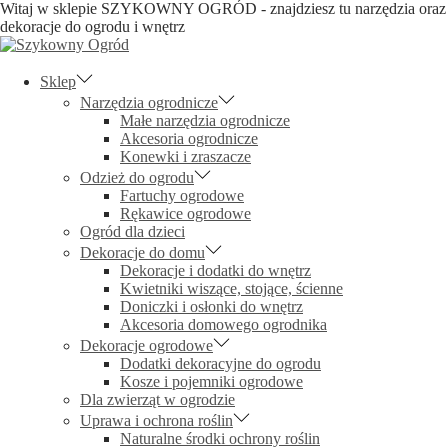
Witaj w sklepie SZYKOWNY OGRÓD - znajdziesz tu narzędzia oraz
dekoracje do ogrodu i wnętrz
Skip
Skip
to
to
navigation
content
Sklep
Narzędzia ogrodnicze
Małe narzędzia ogrodnicze
Akcesoria ogrodnicze
Konewki i zraszacze
Odzież do ogrodu
Fartuchy ogrodowe
Rękawice ogrodowe
Ogród dla dzieci
Dekoracje do domu
Dekoracje i dodatki do wnętrz
Kwietniki wiszące, stojące, ścienne
Doniczki i osłonki do wnętrz
Akcesoria domowego ogrodnika
Dekoracje ogrodowe
Dodatki dekoracyjne do ogrodu
Kosze i pojemniki ogrodowe
Dla zwierząt w ogrodzie
Uprawa i ochrona roślin
Naturalne środki ochrony roślin