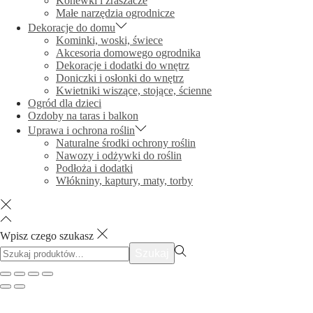
Konewki i zraszacze
Małe narzędzia ogrodnicze
Dekoracje do domu
Kominki, woski, świece
Akcesoria domowego ogrodnika
Dekoracje i dodatki do wnętrz
Doniczki i osłonki do wnętrz
Kwietniki wiszące, stojące, ścienne
Ogród dla dzieci
Ozdoby na taras i balkon
Uprawa i ochrona roślin
Naturalne środki ochrony roślin
Nawozy i odżywki do roślin
Podłoża i dodatki
Włókniny, kaptury, maty, torby
Wpisz czego szukasz
Szukać:>
Szukaj