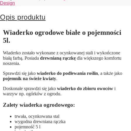
Design
Opis produktu
Wiaderko ogrodowe białe o pojemności
5l.
Wiaderko zostało wykonane z ocynkowanej stali i wykończone
białą farbą. Posiada
drewnianą rączkę
dla większego komfortu
noszenia.
Sprawdzi się jako
wiaderko do podlewania roślin
, a także jako
pojemnik na świeże kwiaty
.
Doskonale sprawdzi się jako
wiaderko do zbioru owoców
i
warzyw np. ogórków z ogrodu.
Zalety wiaderka ogrodowego:
trwała, ocynkowana stal
wygodna drewniana rączka
pojemność 5 l