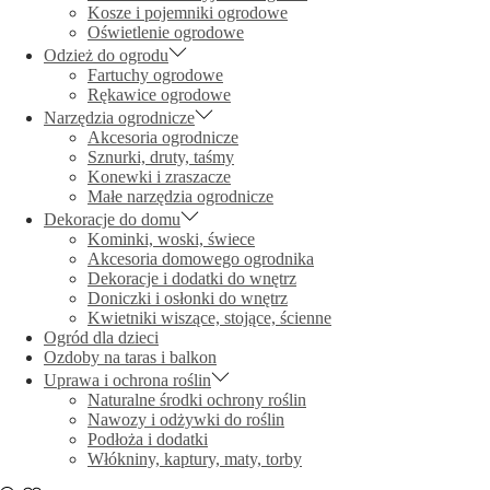
Kosze i pojemniki ogrodowe
Oświetlenie ogrodowe
Odzież do ogrodu
Fartuchy ogrodowe
Rękawice ogrodowe
Narzędzia ogrodnicze
Akcesoria ogrodnicze
Sznurki, druty, taśmy
Konewki i zraszacze
Małe narzędzia ogrodnicze
Dekoracje do domu
Kominki, woski, świece
Akcesoria domowego ogrodnika
Dekoracje i dodatki do wnętrz
Doniczki i osłonki do wnętrz
Kwietniki wiszące, stojące, ścienne
Ogród dla dzieci
Ozdoby na taras i balkon
Uprawa i ochrona roślin
Naturalne środki ochrony roślin
Nawozy i odżywki do roślin
Podłoża i dodatki
Włókniny, kaptury, maty, torby