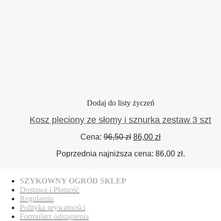
Dodaj do listy życzeń
Kosz pleciony ze słomy i sznurka zestaw 3 szt
Pierwotna
Aktualna
Cena:
96,50
zł
86,00
zł
cena
cena
Poprzednia najniższa cena:
86,00
zł
.
wynosiła:
wynosi:
96,50 zł.
86,00 zł.
SZYKOWNY OGRÓD SKLEP
Dostawa
i Płatność
Regulamin
Polityka prywatności
Formularz odstąpienia