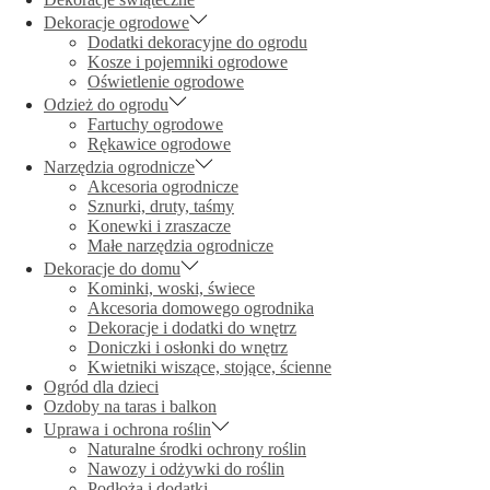
Dekoracje ogrodowe
Dodatki dekoracyjne do ogrodu
Kosze i pojemniki ogrodowe
Oświetlenie ogrodowe
Odzież do ogrodu
Fartuchy ogrodowe
Rękawice ogrodowe
Narzędzia ogrodnicze
Akcesoria ogrodnicze
Sznurki, druty, taśmy
Konewki i zraszacze
Małe narzędzia ogrodnicze
Dekoracje do domu
Kominki, woski, świece
Akcesoria domowego ogrodnika
Dekoracje i dodatki do wnętrz
Doniczki i osłonki do wnętrz
Kwietniki wiszące, stojące, ścienne
Ogród dla dzieci
Ozdoby na taras i balkon
Uprawa i ochrona roślin
Naturalne środki ochrony roślin
Nawozy i odżywki do roślin
Podłoża i dodatki