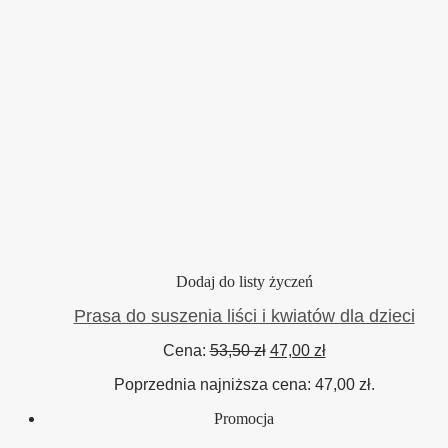
Dodaj do listy życzeń
Prasa do suszenia liści i kwiatów dla dzieci
Pierwotna
Aktualna
Cena:
53,50
zł
47,00
zł
cena
cena
Poprzednia najniższa cena:
47,00
zł
.
wynosiła:
wynosi:
53,50 zł.
47,00 zł.
Promocja