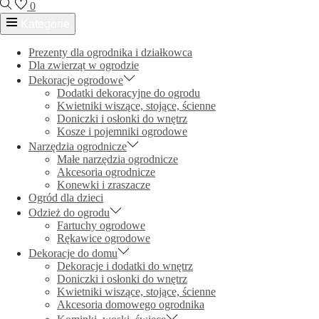
0
Kategorie
Prezenty dla ogrodnika i działkowca
Dla zwierząt w ogrodzie
Dekoracje ogrodowe
Dodatki dekoracyjne do ogrodu
Kwietniki wiszące, stojące, ścienne
Doniczki i osłonki do wnętrz
Kosze i pojemniki ogrodowe
Narzędzia ogrodnicze
Małe narzędzia ogrodnicze
Akcesoria ogrodnicze
Konewki i zraszacze
Ogród dla dzieci
Odzież do ogrodu
Fartuchy ogrodowe
Rękawice ogrodowe
Dekoracje do domu
Dekoracje i dodatki do wnętrz
Doniczki i osłonki do wnętrz
Kwietniki wiszące, stojące, ścienne
Akcesoria domowego ogrodnika