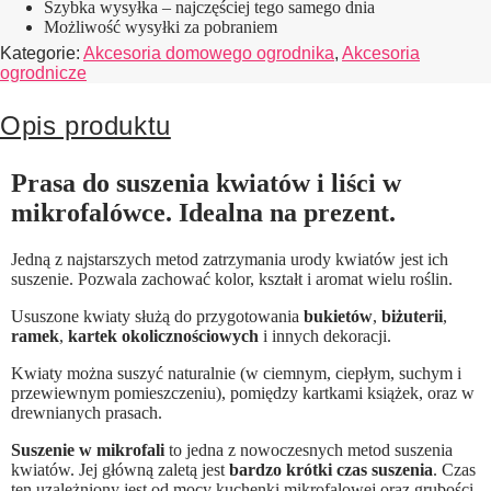
Szybka wysyłka – najczęściej tego samego dnia
Możliwość wysyłki za pobraniem
Kategorie:
Akcesoria domowego ogrodnika
,
Akcesoria
ogrodnicze
Opis produktu
Prasa do suszenia kwiatów i liści w
mikrofalówce. Idealna na prezent.
Jedną z najstarszych metod zatrzymania urody kwiatów jest ich
suszenie. Pozwala zachować kolor, kształt i aromat wielu roślin.
Ususzone kwiaty służą do przygotowania
bukietów
,
biżuterii
,
ramek
,
kartek okolicznościowych
i innych dekoracji.
Kwiaty można suszyć naturalnie (w ciemnym, ciepłym, suchym i
przewiewnym pomieszczeniu), pomiędzy kartkami książek, oraz w
drewnianych prasach.
Suszenie w mikrofali
to jedna z nowoczesnych metod suszenia
kwiatów. Jej główną zaletą jest
bardzo krótki czas suszenia
. Czas
ten uzależniony jest od mocy kuchenki mikrofalowej oraz grubości