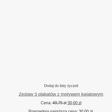
Dodaj do listy życzeń
Zestaw 3 plakatów z motywem kwiatowym
Pierwotna
Aktualna
Cena:
49,75
zł
30,00
zł
cena
cena
Poprzednia najniższa cena:
30,00
zł
.
wynosiła:
wynosi: