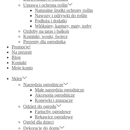
Uprawa i ochrona roślin
Naturalne środki ochrony roślin
Nawozy i odżywki do roślin
Podłoża i dodatki
Włókniny, kaptury, maty, torby
Ozdoby na taras i balkon
Kominki, woski, świece
Prezenty dla ogrodnika
Promocje!
Na prezent
Blog
Kontakt
Moje konto
Sklep
Narzędzia ogrodnicze
Małe narzędzia ogrodnicze
Akcesoria ogrodnicze
Konewki i zraszacze
Odzież do ogrodu
Fartuchy ogrodowe
Rękawice ogrodowe
Ogród dla dzieci
Dekoracje do domu