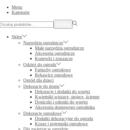
Menu
Kategorie
Szukać:>
Szukaj
Sklep
Narzędzia ogrodnicze
Małe narzędzia ogrodnicze
Akcesoria ogrodnicze
Konewki i zraszacze
Odzież do ogrodu
Fartuchy ogrodowe
Rękawice ogrodowe
Ogród dla dzieci
Dekoracje do domu
Dekoracje i dodatki do wnętrz
Kwietniki wiszące, stojące, ścienne
Doniczki i osłonki do wnętrz
Akcesoria domowego ogrodnika
Dekoracje ogrodowe
Dodatki dekoracyjne do ogrodu
Kosze i pojemniki ogrodowe
Dla zwierząt w ogrodzie