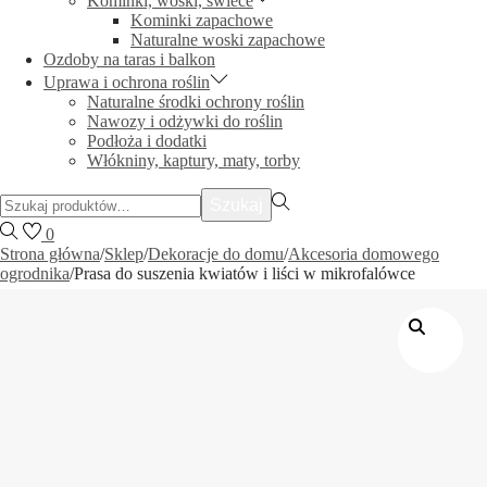
Kominki, woski, świece
Kominki zapachowe
Naturalne woski zapachowe
Ozdoby na taras i balkon
Uprawa i ochrona roślin
Naturalne środki ochrony roślin
Nawozy i odżywki do roślin
Podłoża i dodatki
Włókniny, kaptury, maty, torby
Szukać:>
Szukaj
0
Strona główna
/
Sklep
/
Dekoracje do domu
/
Akcesoria domowego
ogrodnika
/
Prasa do suszenia kwiatów i liści w mikrofalówce