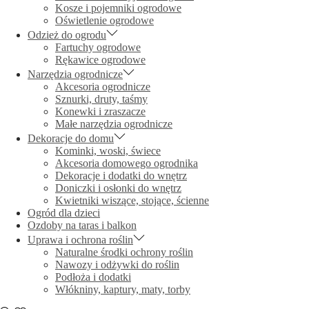
Kosze i pojemniki ogrodowe
Oświetlenie ogrodowe
Odzież do ogrodu
Fartuchy ogrodowe
Rękawice ogrodowe
Narzędzia ogrodnicze
Akcesoria ogrodnicze
Sznurki, druty, taśmy
Konewki i zraszacze
Małe narzędzia ogrodnicze
Dekoracje do domu
Kominki, woski, świece
Akcesoria domowego ogrodnika
Dekoracje i dodatki do wnętrz
Doniczki i osłonki do wnętrz
Kwietniki wiszące, stojące, ścienne
Ogród dla dzieci
Ozdoby na taras i balkon
Uprawa i ochrona roślin
Naturalne środki ochrony roślin
Nawozy i odżywki do roślin
Podłoża i dodatki
Włókniny, kaptury, maty, torby