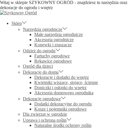
Witaj w sklepie SZYKOWNY OGRÓD - znajdziesz tu narzędzia oraz
dekoracje do ogrodu i wnętrz
Skip
Skip
to
to
navigation
content
Sklep
Narzędzia ogrodnicze
Małe narzędzia ogrodnicze
Akcesoria ogrodnicze
Konewki i zraszacze
Odzież do ogrodu
Fartuchy ogrodowe
Rękawice ogrodowe
Ogród dla dzieci
Dekoracje do domu
Dekoracje i dodatki do wnętrz
Kwietniki wiszące, stojące, ścienne
Doniczki i osłonki do wnętrz
Akcesoria domowego ogrodnika
Dekoracje ogrodowe
Dodatki dekoracyjne do ogrodu
Kosze i pojemniki ogrodowe
Dla zwierząt w ogrodzie
Uprawa i ochrona roślin
Naturalne środki ochrony roślin