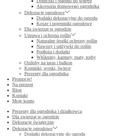
Doniczki i osłonki do wnętrz
Akcesoria domowego ogrodnika
Dekoracje ogrodowe
Dodatki dekoracyjne do ogrodu
Kosze i pojemniki ogrodowe
Dla zwierząt w ogrodzie
Uprawa i ochrona roślin
Naturalne środki ochrony roślin
Nawozy i odżywki do roślin
Podłoża i dodatki
Włókniny, kaptury, maty, torby
Ozdoby na taras i balkon
Kominki, woski, świece
Prezenty dla ogrodnika
Promocje!
Na prezent
Blog
Kontakt
Moje konto
Prezenty dla ogrodnika i działkowca
Dla zwierząt w ogrodzie
Dekoracje świąteczne
Dekoracje ogrodowe
Dodatki dekoracyjne do ogrodu