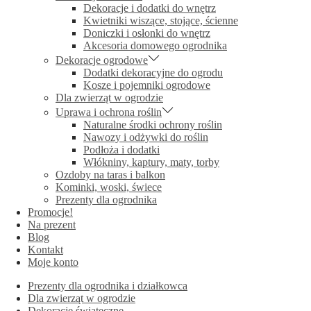
Dekoracje i dodatki do wnętrz
Kwietniki wiszące, stojące, ścienne
Doniczki i osłonki do wnętrz
Akcesoria domowego ogrodnika
Dekoracje ogrodowe
Dodatki dekoracyjne do ogrodu
Kosze i pojemniki ogrodowe
Dla zwierząt w ogrodzie
Uprawa i ochrona roślin
Naturalne środki ochrony roślin
Nawozy i odżywki do roślin
Podłoża i dodatki
Włókniny, kaptury, maty, torby
Ozdoby na taras i balkon
Kominki, woski, świece
Prezenty dla ogrodnika
Promocje!
Na prezent
Blog
Kontakt
Moje konto
Prezenty dla ogrodnika i działkowca
Dla zwierząt w ogrodzie
Dekoracje świąteczne