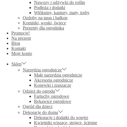
Nawozy i odżywki do roślin
Podłoża i dodatki
Włókniny, kaptury, maty, torby
Ozdoby na taras i balkon
Kominki, woski, świece
Prezenty dla ogrodnika
Promocje!
Na prezent
Blog
Kontakt
Moje konto
Sklep
Narzędzia ogrodnicze
Małe narzędzia ogrodnicze
Akcesoria ogrodnicze
Konewki i zraszacze
Odzież do ogrodu
Fartuchy ogrodowe
Rękawice ogrodowe
Ogród dla dzieci
Dekoracje do domu
Dekoracje i dodatki do wnętrz
Kwietniki wiszące, stojące, ścienne