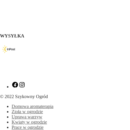
WYSYŁKA
Zobacz
Zobacz
nasz
nasz
profil
profil
© 2022 Szykowny Ogród
na
na
Facebooku
Instagramie
Domowa aromaterapia
Zioła w ogrodzie
Uprawa warzyw
Kwiaty w ogrodzie
Prace w ogrodzie