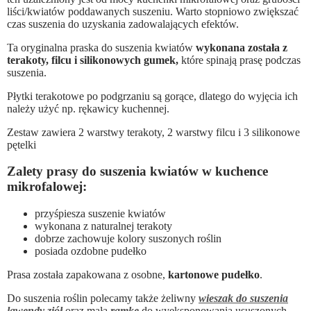
liści/kwiatów poddawanych suszeniu. Warto stopniowo zwiększać
czas suszenia do uzyskania zadowalających efektów.
Ta oryginalna praska do suszenia kwiatów
wykonana została z
terakoty, filcu i silikonowych gumek,
które spinają prasę podczas
suszenia.
Płytki terakotowe po podgrzaniu są gorące, dlatego do wyjęcia ich
należy użyć np. rękawicy kuchennej.
Zestaw zawiera 2 warstwy terakoty, 2 warstwy filcu i 3 silikonowe
pętelki
Zalety prasy do suszenia kwiatów w kuchence
mikrofalowej:
przyśpiesza suszenie kwiatów
wykonana z naturalnej terakoty
dobrze zachowuje kolory suszonych roślin
posiada ozdobne pudełko
Prasa została zapakowana z osobne,
kartonowe pudełko
.
Do suszenia roślin polecamy także żeliwny
wieszak do suszenia
lawendy ziół
oraz małą
ramkę
do wyeksponowania ususzonych