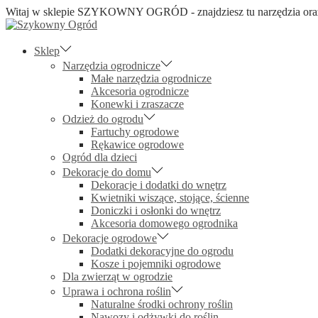
Witaj w sklepie SZYKOWNY OGRÓD - znajdziesz tu narzędzia oraz 
Skip
Skip
to
to
navigation
content
Sklep
Narzędzia ogrodnicze
Małe narzędzia ogrodnicze
Akcesoria ogrodnicze
Konewki i zraszacze
Odzież do ogrodu
Fartuchy ogrodowe
Rękawice ogrodowe
Ogród dla dzieci
Dekoracje do domu
Dekoracje i dodatki do wnętrz
Kwietniki wiszące, stojące, ścienne
Doniczki i osłonki do wnętrz
Akcesoria domowego ogrodnika
Dekoracje ogrodowe
Dodatki dekoracyjne do ogrodu
Kosze i pojemniki ogrodowe
Dla zwierząt w ogrodzie
Uprawa i ochrona roślin
Naturalne środki ochrony roślin
Nawozy i odżywki do roślin