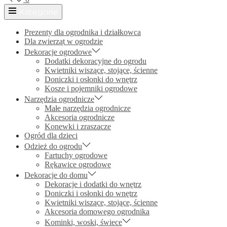
Kategorie
Prezenty dla ogrodnika i działkowca
Dla zwierząt w ogrodzie
Dekoracje ogrodowe
Dodatki dekoracyjne do ogrodu
Kwietniki wiszące, stojące, ścienne
Doniczki i osłonki do wnętrz
Kosze i pojemniki ogrodowe
Narzędzia ogrodnicze
Małe narzędzia ogrodnicze
Akcesoria ogrodnicze
Konewki i zraszacze
Ogród dla dzieci
Odzież do ogrodu
Fartuchy ogrodowe
Rękawice ogrodowe
Dekoracje do domu
Dekoracje i dodatki do wnętrz
Doniczki i osłonki do wnętrz
Kwietniki wiszące, stojące, ścienne
Akcesoria domowego ogrodnika
Kominki, woski, świece