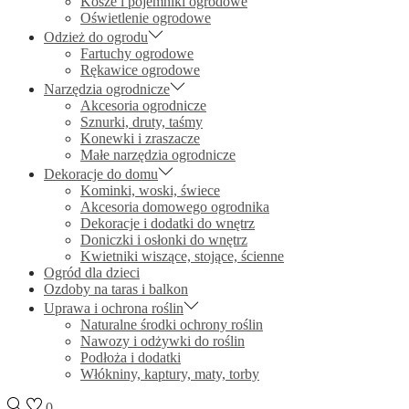
Kosze i pojemniki ogrodowe
Oświetlenie ogrodowe
Odzież do ogrodu
Fartuchy ogrodowe
Rękawice ogrodowe
Narzędzia ogrodnicze
Akcesoria ogrodnicze
Sznurki, druty, taśmy
Konewki i zraszacze
Małe narzędzia ogrodnicze
Dekoracje do domu
Kominki, woski, świece
Akcesoria domowego ogrodnika
Dekoracje i dodatki do wnętrz
Doniczki i osłonki do wnętrz
Kwietniki wiszące, stojące, ścienne
Ogród dla dzieci
Ozdoby na taras i balkon
Uprawa i ochrona roślin
Naturalne środki ochrony roślin
Nawozy i odżywki do roślin
Podłoża i dodatki
Włókniny, kaptury, maty, torby
0