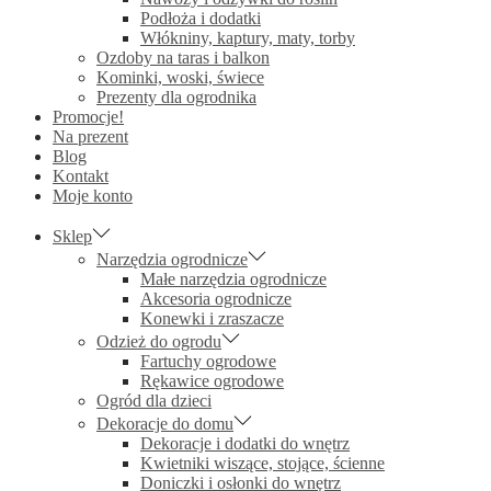
Podłoża i dodatki
Włókniny, kaptury, maty, torby
Ozdoby na taras i balkon
Kominki, woski, świece
Prezenty dla ogrodnika
Promocje!
Na prezent
Blog
Kontakt
Moje konto
Sklep
Narzędzia ogrodnicze
Małe narzędzia ogrodnicze
Akcesoria ogrodnicze
Konewki i zraszacze
Odzież do ogrodu
Fartuchy ogrodowe
Rękawice ogrodowe
Ogród dla dzieci
Dekoracje do domu
Dekoracje i dodatki do wnętrz
Kwietniki wiszące, stojące, ścienne
Doniczki i osłonki do wnętrz