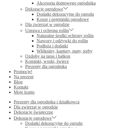
Akcesoria domowego ogrodnika
Dekoracje ogrodowe
Dodatki dekoracyjne do ogrodu
Kosze i pojemniki ogrodowe
Dla zwierząt w ogrodzie
Uprawa i ochrona roślin
Naturalne środki ochrony roślin
Nawozy i odżywki do roślin
Podłoża i dodatki
Włókniny, kaptury, maty, torby
Ozdoby na taras i balkon
Kominki, woski, świece
Prezenty dla ogrodnika
Promocje!
Na prezent
Blog
Kontakt
Moje konto
Prezenty dla ogrodnika i działkowca
Dla zwierząt w ogrodzie
Dekoracje świąteczne
Dekoracje ogrodowe
Dodatki dekoracyjne do ogrodu